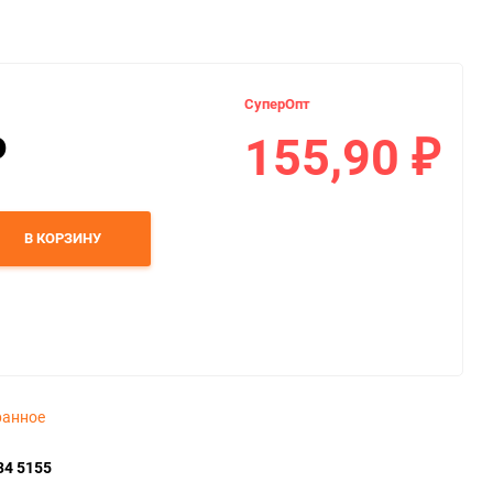
СуперОпт
155,90
₽
₽
В КОРЗИНУ
ранное
34 5155