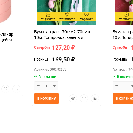
Бумага крафт 70г/м2, 70см x
Бумага кр
Цилиндр
10м, Тонировка, зеленый
10м, Тони
ющейся
127,20
СуперОпт
СуперОпт
₽
169,50
Розница
Розница
₽
Артикул: 00070253
Артикул: 9
В наличии
В наличи
трый
Добавить
Добавить
мотр
в
к
Быстрый
Добавить
Добавить
избранное
сравнению
В КОРЗИНУ
В КОРЗИН
просмотр
в
к
избранное
сравнению