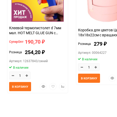
Клеевой термопистолет d 7мм
Коробка для цветов 
мал. HOT MELT GLUE GUN с
18х18х22см с враща
переключателем
крышкой, розовая
190,70
СуперОпт
₽
279
Розница
₽
254,20
Розница
Артикул: 00064227
₽
В наличии
Артикул: 12637843/синий
В наличии
Быс
В КОРЗИНУ
прос
Быстрый
Добавить
Добавить
В КОРЗИНУ
просмотр
в
к
избранное
сравнению