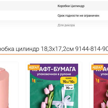
Коробки Цилиндр
Срок годности не ограничен
Для декора
Подлежит декларации о соответс
Особых условий не требует
обка цилиндр 18,3х17,2см 9144-814-90
1
27
ИДЕАЛ
ИДЕАЛ
шт