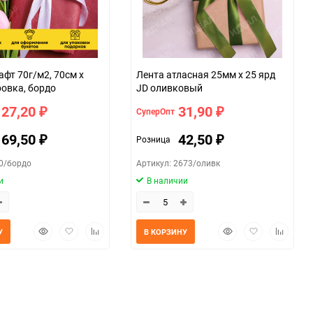
афт 70г/м2, 70см x
Лента атласная 25мм х 25 ярд
ровка, бордо
JD оливковый
127,20
31,90
СуперОпт
₽
₽
169,50
42,50
Розница
₽
₽
40/бордо
Артикул: 2673/оливк
и
В наличии
Быстрый
Добавить
Добавить
Быстрый
Добавить
Добавит
У
В КОРЗИНУ
просмотр
в
к
просмотр
в
к
избранное
сравнению
избранное
сравнен