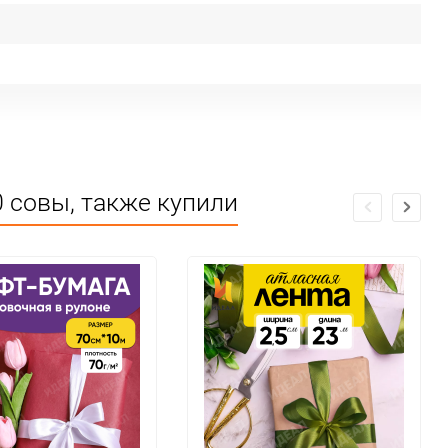
твии ЕАС
 совы, также купили