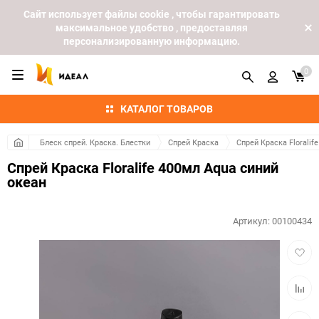
Cайт использует файлы cookie , чтобы гарантировать
максимальное удобство , предоставляя
персонализированную информацию.
0
КАТАЛОГ ТОВАРОВ
Блеск спрей. Краска. Блестки
Спрей Краска
Спрей Краска Floralife
Спрей Краска Floralife 400мл Aqua синий
океан
Артикул:
00100434
Добав
в
избра
Добав
к
сравн