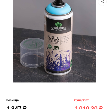
Розница
СуперОпт
1 347
1 010,30
₽
₽