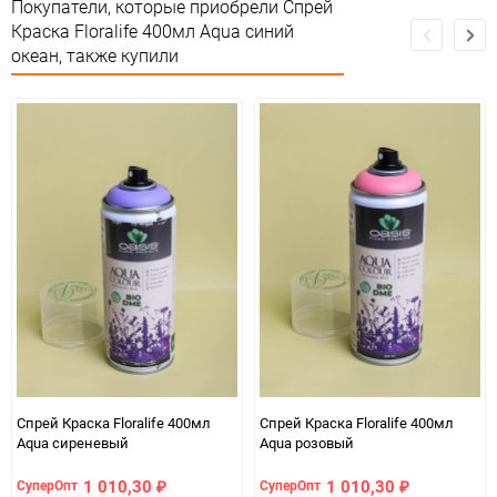
Покупатели, которые приобрели Спрей
Минимальное количество
1
Краска Floralife 400мл Aqua синий
океан, также купили
Количество в коробке
6
Единица измерения
шт
Спрей Краска Floralife 400мл
Спрей Краска Floralife 400мл
Aqua сиреневый
Aqua розовый
1 010,30
1 010,30
СуперОпт
СуперОпт
₽
₽