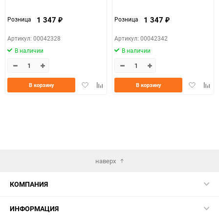
1 347
1 347
Розница
Розница
₽
₽
Артикул: 00042328
Артикул: 00042342
В наличии
В наличии
Добавить
Добавить
Добавить
Доба
В корзину
В корзину
в
к
в
к
избранное
сравнению
избранно
срав
наверх
КОМПАНИЯ
ИНФОРМАЦИЯ