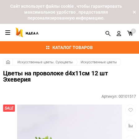
Cайт использует файлы cookie , чтобы гарантировать
максимальное удобство , предоставляя
персонализированную информацию.
0
КАТАЛОГ ТОВАРОВ
Искусственные цветы. Сухоцветы
Искусственные цветы
Цветы на проволоке d4х11см 12 шт
Эхеверия
Артикул:
00101517
Добав
SALE
в
избра
Добав
к
сравн