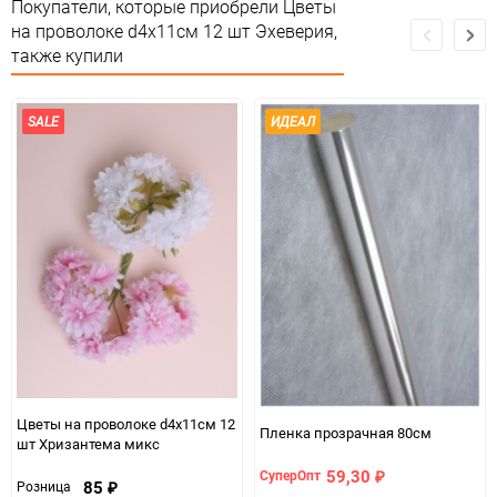
Сертификация
Не подлежит сертификации
Покупатели, которые приобрели Цветы
на проволоке d4х11см 12 шт Эхеверия,
Особые условия
Особых условий не требует
также купили
Минимальное количество
1
SALE
ИДЕАЛ
Количество в коробке
1200
Единица измерения
набор
Цветы на проволоке d4х11см 12
Пленка прозрачная 80см
шт Хризантема микс
59,30
СуперОпт
₽
85
Розница
₽