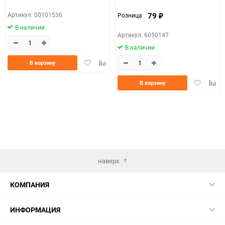
79
Артикул: 00101536
Розница
₽
В наличии
Артикул: 6050147
В наличии
Добавить
Добавить
В корзину
в
к
избранное
сравнению
Добавить
Доба
В корзину
в
к
избранно
срав
наверх
КОМПАНИЯ
ИНФОРМАЦИЯ