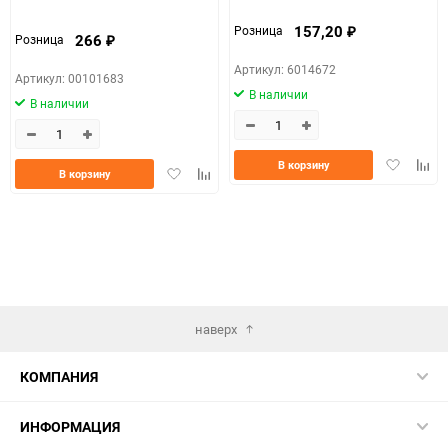
157,20
Розница
₽
266
Розница
₽
Артикул: 6014672
Артикул: 00101683
В наличии
В наличии
Добавить
Доба
В корзину
Добавить
Добавить
В корзину
в
к
в
к
избранно
срав
избранное
сравнению
наверх
КОМПАНИЯ
ИНФОРМАЦИЯ