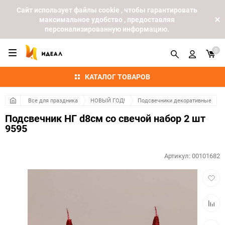
Cайт использует файлы cookie , чтобы гарантировать
максимальное удобство , предоставляя
персонализированную информацию.
0
КАТАЛОГ ТОВАРОВ
Все для праздника
НОВЫЙ ГОД!
Подсвечники декоративные
Подсвечник НГ d8см со свечой набор 2 шт
9595
Артикул:
00101682
Добав
в
избра
Добав
к
сравн