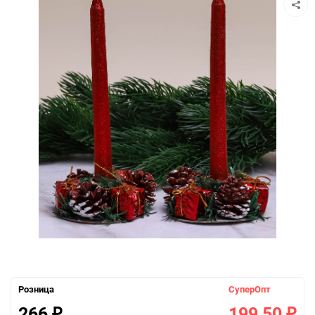
Розница
СуперОпт
266
199,50
₽
₽