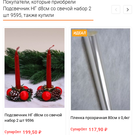
Сертификация
Не подлежит сертификации
Покупатели, которые приобрели
Подсвечник НГ d8см со свечой набор 2
Особые условия
Особых условий не требует
шт 9595, также купили
Минимальное количество
1
ИДЕАЛ
Количество в коробке
240
Единица измерения
набор
Подсвечник НГ d8см со свечой
Пленка прозрачная 80см x 0,4кг
набор 2 шт 9596
117,90
СуперОпт
₽
199,50
СуперОпт
₽