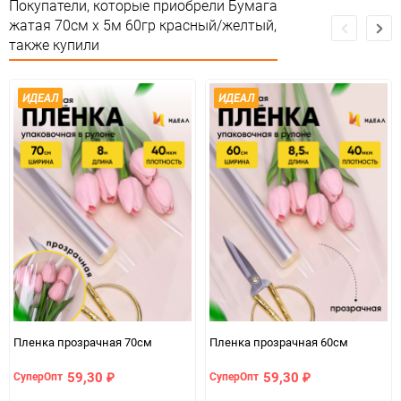
Минимальное количество
1
Покупатели, которые приобрели Бумага
жатая 70см х 5м 60гр красный/желтый,
Единица измерения
шт
также купили
ИДЕАЛ
ИДЕАЛ
Пленка прозрачная 70см
Пленка прозрачная 60см
59,30
59,30
СуперОпт
СуперОпт
₽
₽