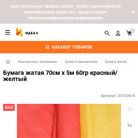
Cайт использует файлы cookie , чтобы гарантировать
максимальное удобство , предоставляя
персонализированную информацию.
0
КАТАЛОГ ТОВАРОВ
Упаковочные материалы
Бумага упаковочная
Бумага жатая
Бумага жатая 70см х 5м 60гр красный/
желтый
Артикул:
00103618
Добав
SALE
в
избра
Добав
к
сравн