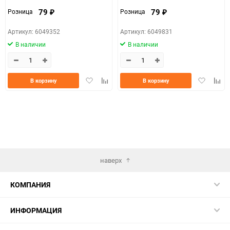
79
79
Розница
Розница
₽
₽
Артикул: 6049352
Артикул: 6049831
В наличии
В наличии
Добавить
Добавить
Добавить
Доба
В корзину
В корзину
в
к
в
к
избранное
сравнению
избранно
срав
наверх
КОМПАНИЯ
ИНФОРМАЦИЯ