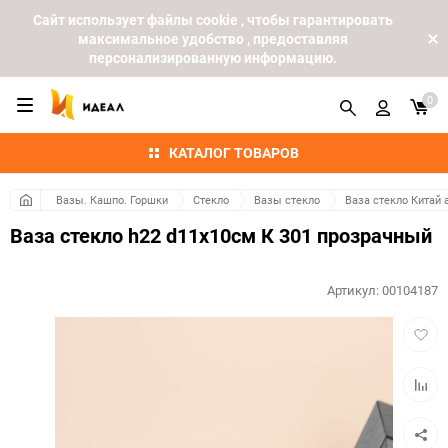
Cайт использует файлы cookie , чтобы гарантировать
максимальное удобство , предоставляя
персонализированную информацию.
0
КАТАЛОГ ТОВАРОВ
Вазы. Кашпо. Горшки
Стекло
Вазы стекло
Ваза стекло Китай 
Ваза стекло h22 d11х10см К 301 прозрачный
Артикул:
00104187
Добав
в
избра
Добав
к
сравн