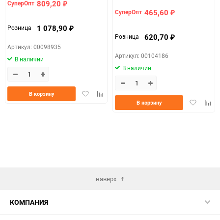
809,20
СуперОпт
₽
465,60
СуперОпт
₽
1 078,90
Розница
₽
620,70
Розница
₽
Артикул: 00098935
Артикул: 00104186
В наличии
В наличии
Добавить
Добавить
В корзину
Добавить
Доба
в
к
В корзину
в
к
избранное
сравнению
избранно
срав
наверх
КОМПАНИЯ