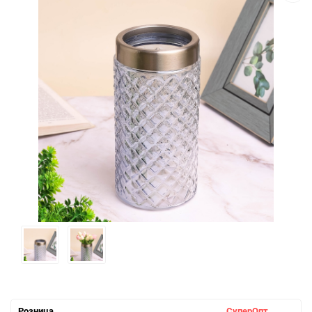
Розница
СуперОпт