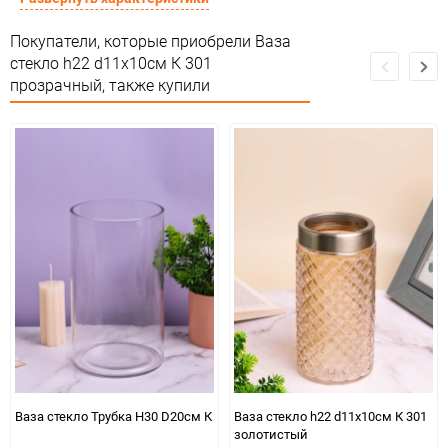
Особые условия
Особых условий не требует
Покупатели, которые приобрели Ваза
стекло h22 d11х10см К 301
Минимальное количество
1
прозрачный, также купили
Количество в коробке
30
Единица измерения
шт
Ваза стекло Трубка H30 D20см К
Ваза стекло h22 d11х10см К 301
золотистый