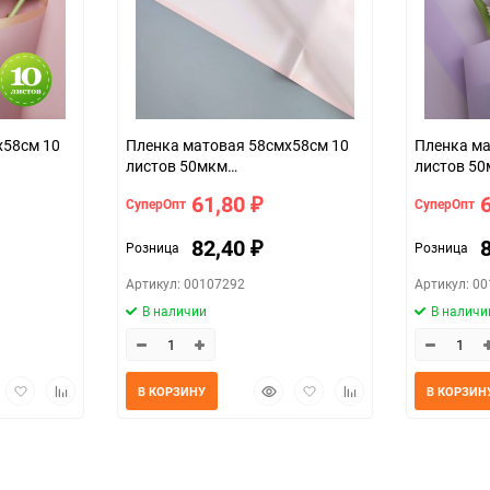
х58см 10
Пленка матовая 58смх58см 10
Пленка ма
листов 50мкм
листов 50
ала
фрост с каймой розовый
сиреневы
61,80
СуперОпт
СуперОпт
₽
82,40
Розница
Розница
₽
Артикул: 00107292
Артикул: 0
В наличии
В наличи
трый
Добавить
Добавить
Быстрый
Добавить
Добавить
В КОРЗИНУ
В КОРЗИН
мотр
в
к
просмотр
в
к
избранное
сравнению
избранное
сравнению