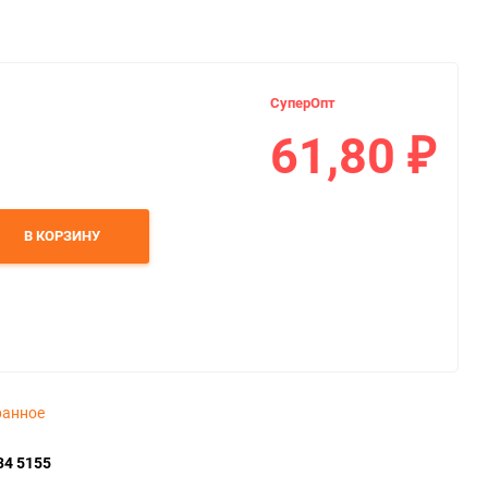
СуперОпт
61,80
₽
В КОРЗИНУ
ранное
34 5155