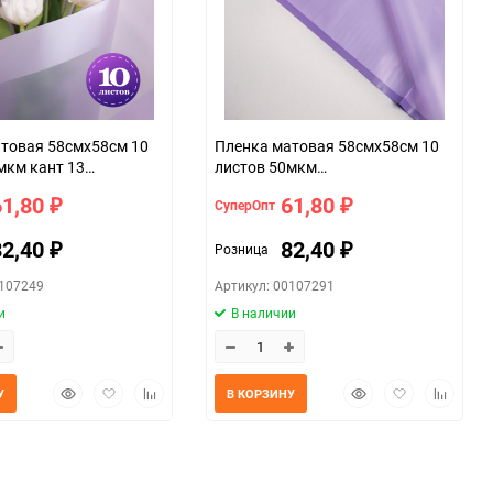
товая 58смх58см 10
Пленка матовая 58смх58см 10
мкм кант 13
листов 50мкм
й
фрост с каймой фиолетовый
61,80
61,80
СуперОпт
₽
₽
82,40
82,40
Розница
₽
₽
0107249
Артикул: 00107291
и
В наличии
Быстрый
Добавить
Добавить
Быстрый
Добавить
Добавит
У
В КОРЗИНУ
просмотр
в
к
просмотр
в
к
избранное
сравнению
избранное
сравнен