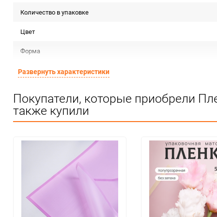
Количество в упаковке
Цвет
Форма
Материал
Развернуть характеристики
Срок годности
Покупатели, которые приобрели Пл
также купили
Предназначение товара
Сертификация
Особые условия
Минимальное количество
Количество в коробке
Единица измерения