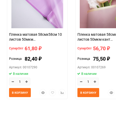
Пленка матовая 58смх58см 10
Пленка матовая 58см
листов 50мкм
листов 50мкм кант
фрост с каймой сиреневый
Розовое золото, марс
61,80
56,70
СуперОпт
СуперОпт
₽
₽
82,40
75,50
Розница
Розница
₽
₽
Артикул: 00107290
Артикул: 00107269
В наличии
В наличии
Быстрый
Добавить
Добавить
Быс
В КОРЗИНУ
В КОРЗИНУ
просмотр
в
к
прос
избранное
сравнению