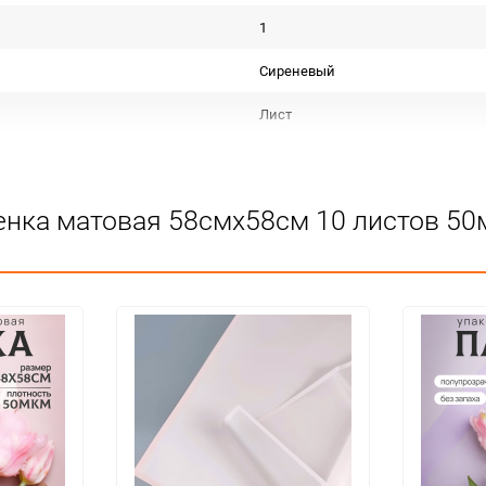
1
Сиреневый
Лист
Пленка матовая тон с кантом
Срок годности не ограничен
енка матовая 58смх58см 10 листов 50
Для декора
Не подлежит сертификации
Особых условий не требует
1
100
упак