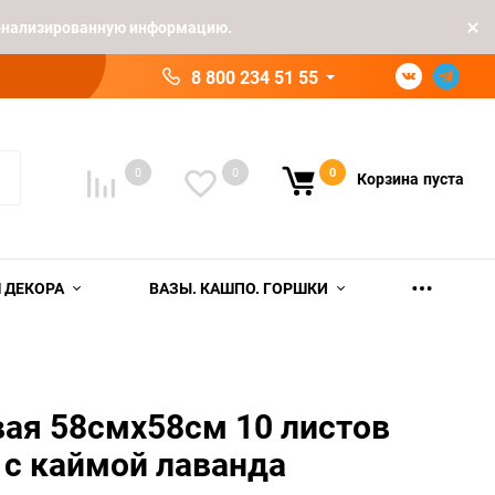
рсонализированную информацию.
8 800 234 51 55
0
0
0
Корзина
пуста
 ДЕКОРА
ВАЗЫ. КАШПО. ГОРШКИ
ая 58смх58см 10 листов
 с каймой лаванда