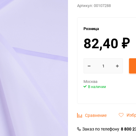
Артикул:
00107288
Розница
82,40
₽
Москва
В наличии
Изб
Сравнение
Заказ по телефону
8 800 2