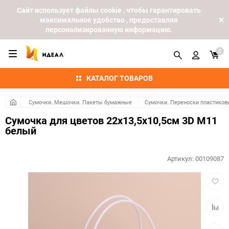
Cайт использует файлы cookie , чтобы гарантировать
максимальное удобство , предоставляя
персонализированную информацию.
0
КАТАЛОГ ТОВАРОВ
Сумочки. Мешочки. Пакеты бумажные
Сумочки. Переноски пластиков
Сумочка для цветов 22х13,5х10,5см 3D М11
белый
Артикул:
00109087
Добав
в
избра
Добав
к
сравн