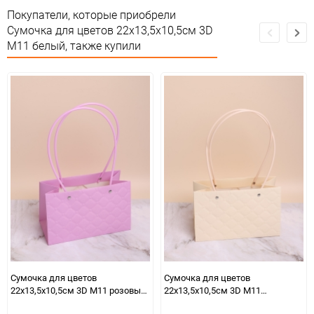
Покупатели, которые приобрели
Предназначение товара
Для флористики
Сумочка для цветов 22х13,5х10,5см 3D
М11 белый, также купили
Подлежит
Сертификация
декларации о
соответствии ЕАС
Особых условий не
Особые условия
требует
Минимальное количество
10
Количество в коробке
250
Единица измерения
шт
Размер
L (21-29)
2664ec64-b330-11f0-
07c4e68a_b330_11f0_8cc3_b03af2b6059f
8cc3-b03af2b6059f
Сумочка для цветов
Сумочка для цветов
22х13,5х10,5см 3D М11 розовый
22х13,5х10,5см 3D М11
яркий
кремовый