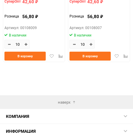
42,60
42,60
СуперОпт
СуперОпт
₽
₽
56,80
56,80
Розница
Розница
₽
₽
Артикул: 00108009
Артикул: 00108007
В наличии
В наличии
Добавить
Добавить
Добавить
Доба
В корзину
В корзину
в
к
в
к
избранное
сравнению
избранно
срав
наверх
КОМПАНИЯ
ИНФОРМАЦИЯ