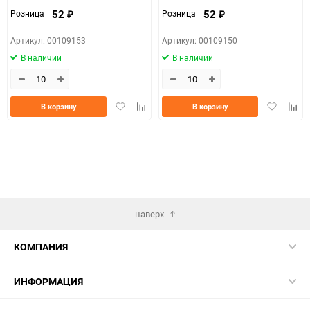
52
52
Розница
Розница
₽
₽
Артикул: 00109153
Артикул: 00109150
В наличии
В наличии
Добавить
Добавить
Добавить
Доба
В корзину
В корзину
в
к
в
к
избранное
сравнению
избранно
срав
наверх
КОМПАНИЯ
ИНФОРМАЦИЯ