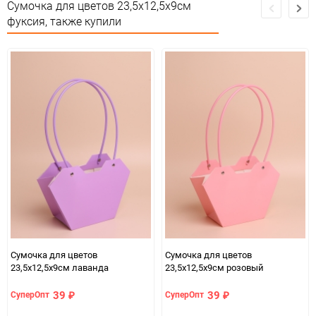
Сумочка для цветов 23,5х12,5х9см
фуксия, также купили
Подлежит
Сертификация
декларации о
соответствии ЕАС
Особых условий не
Особые условия
требует
Минимальное количество
10
Количество в коробке
250
Единица измерения
шт
Размер
L (21-27)
2664ec64-b330-11f0-
07c4e68a_b330_11f0_8cc3_b03af2b6059f
8cc3-b03af2b6059f
Сумочка для цветов
Сумочка для цветов
23,5х12,5х9см лаванда
23,5х12,5х9см розовый
39
39
СуперОпт
СуперОпт
₽
₽