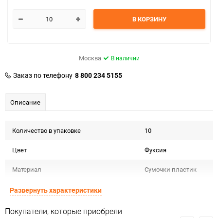
В КОРЗИНУ
Москва
В наличии
Заказ по телефону
8 800 234 5155
Описание
Количество в упаковке
10
Цвет
Фуксия
Материал
Сумочки пластик
Срок годности не
Развернуть характеристики
Срок годности
ограничен
Покупатели, которые приобрели
Предназначение товара
Для флористики