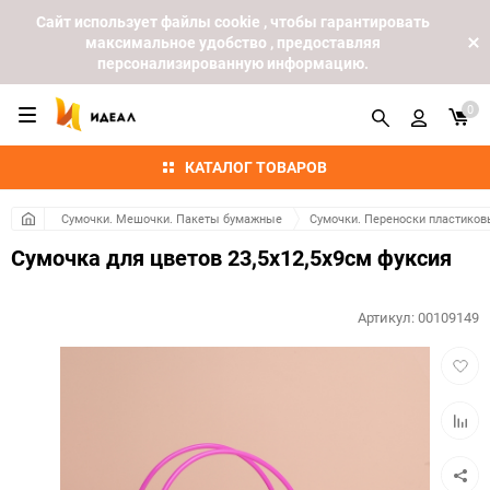
Cайт использует файлы cookie , чтобы гарантировать
максимальное удобство , предоставляя
персонализированную информацию.
0
КАТАЛОГ ТОВАРОВ
Сумочки. Мешочки. Пакеты бумажные
Сумочки. Переноски пластиков
Сумочка для цветов 23,5х12,5х9см фуксия
Артикул:
00109149
Добав
в
избра
Добав
к
сравн