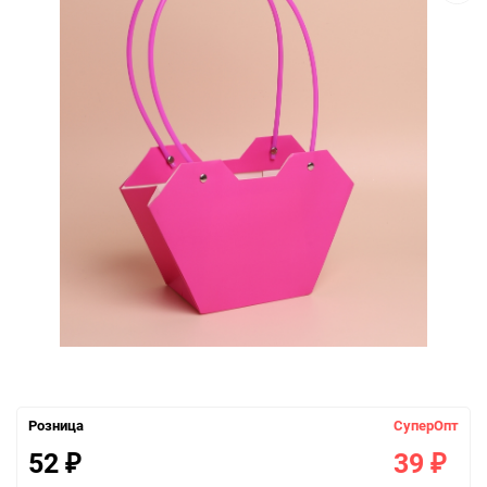
Розница
СуперОпт
52
39
₽
₽