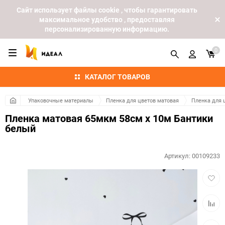
Cайт использует файлы cookie , чтобы гарантировать
максимальное удобство , предоставляя
персонализированную информацию.
0
КАТАЛОГ ТОВАРОВ
Упаковочные материалы
Пленка для цветов матовая
Пленка для 
Пленка матовая 65мкм 58см х 10м Бантики
белый
Артикул:
00109233
Добав
в
избра
Добав
к
сравн