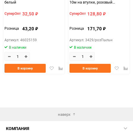
белый
10м на втулке, розовый
пыльный
32,50
128,80
СуперОпт
СуперОпт
₽
₽
43,20
171,70
Розница
Розница
₽
₽
Артикул: 46025159
Артикул: 3429/розПыльн
В наличии
В наличии
Добавить
Добавить
Добавить
Доба
В корзину
В корзину
в
к
в
к
избранное
сравнению
избранно
срав
наверх
КОМПАНИЯ