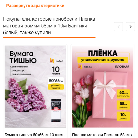
Материал
Пленка матовая дизайн
Развернуть характеристики
Срок годности
Срок годности не ограничен
Покупатели, которые приобрели Пленка
матовая 65мкм 58см х 10м Бантики
Предназначение товара
Для декора
белый, также купили
Сертификация
Не подлежит сертификации
Особые условия
Особых условий не требует
Минимальное количество
1
Количество в коробке
30
Единица измерения
шт
Бумага тишью 50х66см,10 лист.
Пленка матовая Пастель 58см х