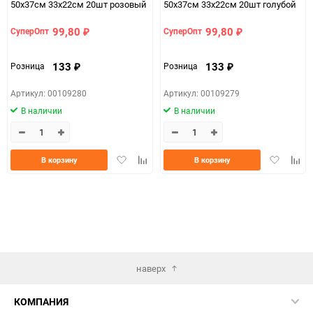
50х37см 33х22см 20шт розовый
50х37см 33х22см 20шт голубой
99,80
99,80
СуперОпт
СуперОпт
₽
₽
133
133
Розница
Розница
₽
₽
Артикул: 00109280
Артикул: 00109279
В наличии
В наличии
Добавить
Добавить
Добавить
Доба
В корзину
В корзину
в
к
в
к
избранное
сравнению
избранно
срав
наверх
КОМПАНИЯ