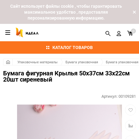
Cайт использует файлы cookie , чтобы гарантировать
максимальное удобство , предоставляя
персонализированную информацию.
0
КАТАЛОГ ТОВАРОВ
Упаковочные материалы
Бумага упаковочная
Бумага упаковочная
Бумага фигурная Крылья 50х37см 33х22см
20шт сиреневый
Артикул:
00109281
Добав
в
избра
Добав
к
сравн