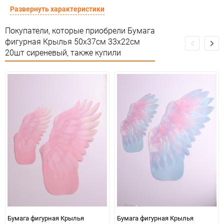
Предназначение товара
Для декора
Развернуть характеристики
Сертификация
Не подлежит сертификации
Покупатели, которые приобрели Бумага
фигурная Крылья 50х37см 33х22см
Особые условия
Особых условий не требует
20шт сиреневый, также купили
Минимальное количество
1
Количество в коробке
10
Единица измерения
упак
Бумага фигурная Крылья
Бумага фигурная Крылья