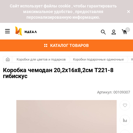
Cайт использует файлы cookie , чтобы гарантировать
максимальное удобство , предоставляя
персонализированную информацию.
0
КАТАЛОГ ТОВАРОВ
Коробки для цветов и подарков
Коробки подарочные одиночные
К
Коробка чемодан 20,2x16x8,2см T221-8
гибискус
Артикул:
00109307
Добав
в
избра
Добав
к
сравн