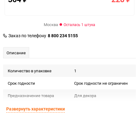
Москва
Осталась 1 штука
Заказ по телефону
8 800 234 5155
Описание
Количество в упаковке
1
Срок годности
Срок годности не ограничен
Предназначение товара
Для декора
Подлежит декларации о
Развернуть характеристики
Сертификация
соответствии ЕАС
Особые условия
Особых условий не требует
Минимальное количество
1