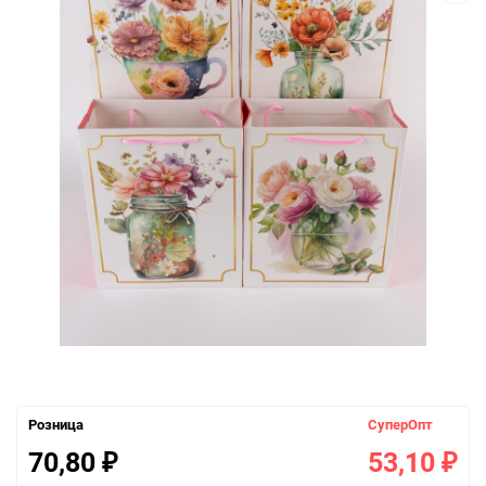
Розница
СуперОпт
70,80
53,10
₽
₽