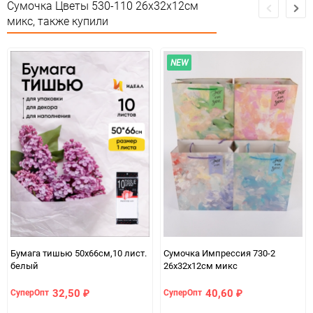
Сумочка Цветы 530-110 26х32x12см
микс, также купили
Особых условий не
Особые условия
требует
NEW
Минимальное количество
12
Количество в коробке
384
Единица измерения
шт
Размер
L (21-27)
2664ec64-b330-11f0-
07c4e68a_b330_11f0_8cc3_b03af2b6059f
8cc3-b03af2b6059f
Бумага тишью 50х66см,10 лист.
Сумочка Импрессия 730-2
белый
26х32x12см микс
32,50
40,60
СуперОпт
СуперОпт
₽
₽