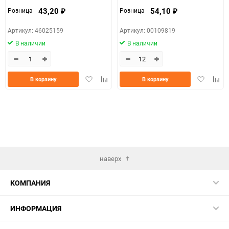
43,20
54,10
Розница
Розница
₽
₽
Артикул: 46025159
Артикул: 00109819
В наличии
В наличии
Добавить
Добавить
Добавить
Доба
В корзину
В корзину
в
к
в
к
избранное
сравнению
избранно
срав
наверх
КОМПАНИЯ
ИНФОРМАЦИЯ