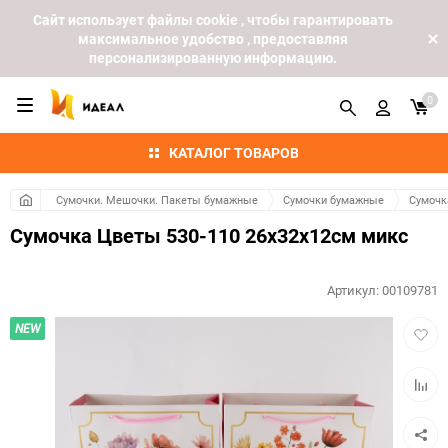
Cайт использует файлы cookie , чтобы гарантировать
максимальное удобство , предоставляя
персонализированную информацию.
0
КАТАЛОГ ТОВАРОВ
Сумочки. Мешочки. Пакеты бумажные
Сумочки бумажные
Сумочк
Сумочка Цветы 530-110 26х32x12см микс
Артикул:
00109781
Добав
NEW
в
избра
Добав
к
сравн