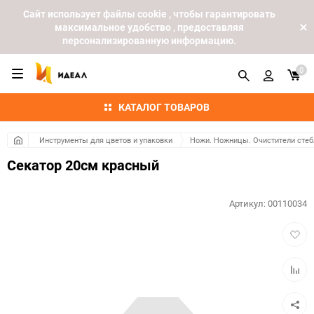
Cайт использует файлы cookie , чтобы гарантировать
максимальное удобство , предоставляя
персонализированную информацию.
0
КАТАЛОГ ТОВАРОВ
Инструменты для цветов и упаковки
Ножи. Ножницы. Очистители стеб
Секатор 20см красный
Артикул:
00110034
Добав
в
избра
Добав
к
сравн