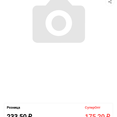
Розница
СуперОпт
233,50
175,20
₽
₽