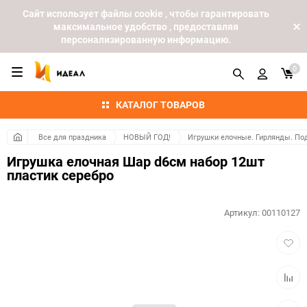
Cайт использует файлы cookie , чтобы гарантировать
максимальное удобство , предоставляя
персонализированную информацию.
0
КАТАЛОГ ТОВАРОВ
Все для праздника
НОВЫЙ ГОД!
Игрушки елочные. Гирлянды. По
Игрушка елочная Шар d6см набор 12шт
пластик серебро
Артикул:
00110127
Добав
в
избра
Добав
к
сравн