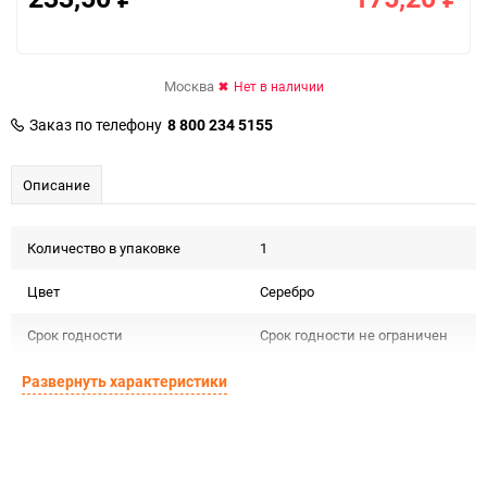
Москва
Нет в наличии
Заказ по телефону
8 800 234 5155
Описание
Количество в упаковке
1
Цвет
Серебро
Срок годности
Срок годности не ограничен
Страна изготовителя
РОССИЯ
Развернуть характеристики
Предназначение товара
Сувенирная продукция
Сертификация
Не подлежит сертификации