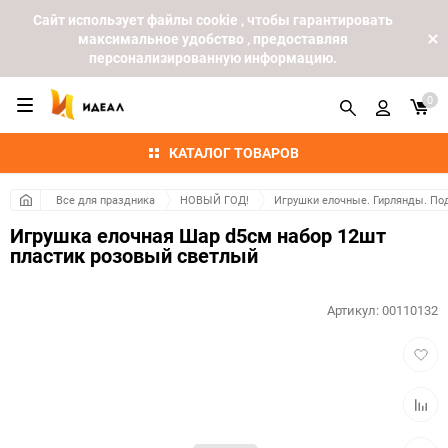
Cайт использует файлы cookie , чтобы гарантировать
максимальное удобство , предоставляя
персонализированную информацию.
0
КАТАЛОГ ТОВАРОВ
Все для праздника
НОВЫЙ ГОД!
Игрушки елочные. Гирлянды. По
Игрушка елочная Шар d5см набор 12шт
пластик розовый светлый
Артикул:
00110132
Добав
в
избра
Добав
к
сравн