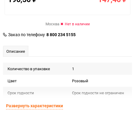
Москва
Нет в наличии
Заказ по телефону
8 800 234 5155
Описание
Количество в упаковке
1
Цвет
Розовый
Срок годности
Срок годности не ограничен
Страна изготовителя
РОССИЯ
Развернуть характеристики
Предназначение товара
Сувенирная продукция
Сертификация
Не подлежит сертификации