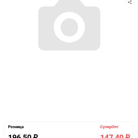
Розница
СуперОпт
196,50
147,40
₽
₽