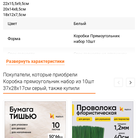
22х15,5х9,5см
20х14х8,5см
18х12х7,5см
Цвет
Белый
Коробки Прямоугольник
Форма
набор 10шт
Срок годности
Срок годности не ограничен
Развернуть характеристики
Предназначение товара
Для декора
Покупатели, которые приобрели
Подлежит декларации о
Коробка прямоугольник набор из 10шт
Сертификация
соответствии ЕАС
37х28х17см серый, также купили
Особые условия
Особых условий не требует
Минимальное количество
1
Количество в коробке
4
Единица измерения
набор