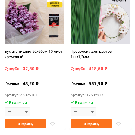
Бумага тишью 50х66см,10 лист.
Проволока для цветов
кремовый
1кгx1,2мм
32,50
418,50
СуперОпт
СуперОпт
₽
₽
43,20
557,90
Розница
Розница
₽
₽
Артикул: 46025161
Артикул: 12602317
В наличии
В наличии
Добавить
Добавить
Добавить
Доба
В корзину
В корзину
в
к
в
к
избранное
сравнению
избранно
срав