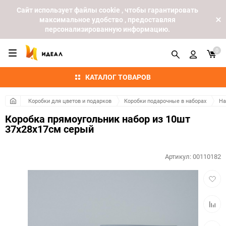
Cайт использует файлы cookie , чтобы гарантировать
максимальное удобство , предоставляя
персонализированную информацию.
0
КАТАЛОГ ТОВАРОВ
Коробки для цветов и подарков
Коробки подарочные в наборах
На
Коробка прямоугольник набор из 10шт
37х28х17см серый
Артикул:
00110182
Добав
в
избра
Добав
к
сравн