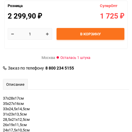
Розница
СуперОпт
2 299,90
1 725
₽
₽
В КОРЗИНУ
Москва
Осталась 1 штука
Заказ по телефону
8 800 234 5155
Описание
37х28х17см
35х27х16см
33х24,5х14,5см
31х23х13,5см
28,5х21х12,5см
26х19х11,5см
24х17,5х10,5см