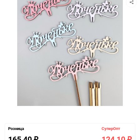
Розница
СуперОпт
165,40
124,10
₽
₽