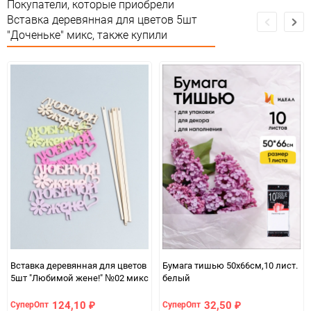
Сертификация
Не подлежит сертификации
Покупатели, которые приобрели
Вставка деревянная для цветов 5шт
Сухое помещение,не менее
"Доченьке" микс, также купили
Особые условия
1метра от огня и влаги
Минимальное количество
1
Количество в коробке
1
Единица измерения
упак
Вставка деревянная для цветов
Бумага тишью 50х66см,10 лист.
5шт "Любимой жене!" №02 микс
белый
124,10
32,50
СуперОпт
СуперОпт
₽
₽