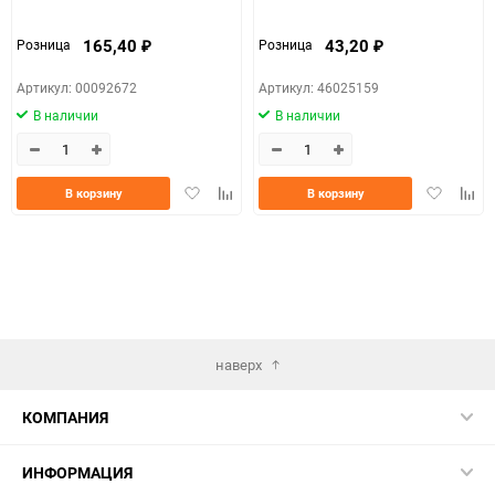
165,40
43,20
Розница
Розница
₽
₽
Артикул: 00092672
Артикул: 46025159
В наличии
В наличии
Добавить
Добавить
Добавить
Доба
В корзину
В корзину
в
к
в
к
избранное
сравнению
избранно
срав
наверх
КОМПАНИЯ
ИНФОРМАЦИЯ