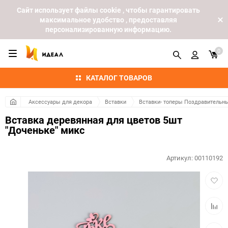
Cайт использует файлы cookie , чтобы гарантировать
максимальное удобство , предоставляя
персонализированную информацию.
0
КАТАЛОГ ТОВАРОВ
Аксессуары для декора
Вставки
Вставки- топеры Поздравительн
Вставка деревянная для цветов 5шт
"Доченьке" микс
Артикул:
00110192
Добав
в
избра
Добав
к
сравн