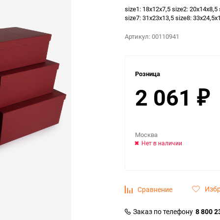
size1: 18х12х7,5 size2: 20х14х8,5 
size7: 31х23х13,5 size8: 33х24,5х
Артикул:
00110941
Розница
2 061
₽
Москва
Нет в наличии
Изб
Сравнение
Заказ по телефону
8 800 2