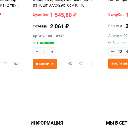
 K112 твид
из 10шт 37,5х29х16см K110
белый
1 545,80
СуперОпт
СуперОпт
₽
₽
2 061
Розница
Розница
₽
Артикул: 0
Артикул: 00110937
В наличи
В наличии
трый
Добавить
Добавить
Быстрый
Добавить
Добавить
В КОРЗИН
В КОРЗИНУ
мотр
в
к
просмотр
в
к
избранное
сравнению
избранное
сравнению
ИНФОРМАЦИЯ
МЫ В СЕТ