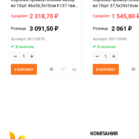
из 10шт 46х36,5х10см K137 твид
из 10шт 37,5х29х16см
красный темный
серый
2 318,70
1 545,80
СуперОпт
СуперОпт
₽
3 091,50
2 061
Розница
Розница
₽
₽
Артикул: 00110978
Артикул: 00110940
В наличии
В наличии
Быстрый
Добавить
Добавить
Быс
В КОРЗИНУ
В КОРЗИНУ
просмотр
в
к
прос
избранное
сравнению
КОМПАНИЯ