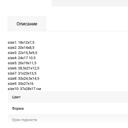
Описание
size1: 18х12х7,5
size2: 20х14х8,5
size3: 22х15,5х9,5
size4: 24х17.10.5
size5: 26х19х11,5
size6: 28,5х21х12,5
size7: 31х23х13,5
size8: 33х24,5х14,5
size9: 35х27х16
size10: 37х28х17 см
Цвет
Форма
Срок годности