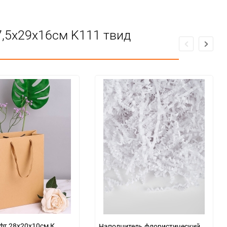
7,5х29х16см K111 твид
твии ЕАС
фт 28х20х10см К
Наполнитель флористический