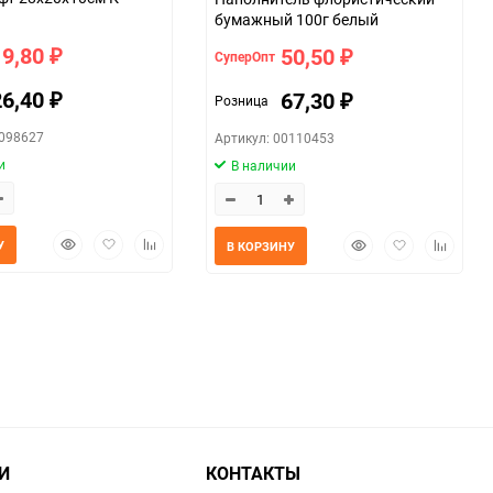
бумажный 100г белый
19,80
50,50
СуперОпт
₽
₽
26,40
67,30
Розница
₽
₽
0098627
Артикул: 00110453
и
В наличии
Быстрый
Добавить
Добавить
Быстрый
Добавить
Добавит
У
В КОРЗИНУ
просмотр
в
к
просмотр
в
к
избранное
сравнению
избранное
сравнен
И
КОНТАКТЫ