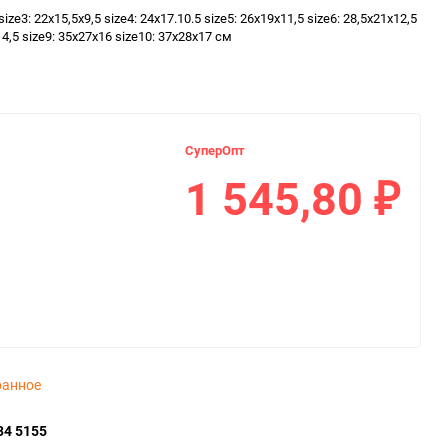
size3: 22х15,5х9,5 size4: 24х17.10.5 size5: 26х19х11,5 size6: 28,5х21х12,5
14,5 size9: 35х27х16 size10: 37х28х17 см
СуперОпт
1 545,80
₽
ранное
34 5155