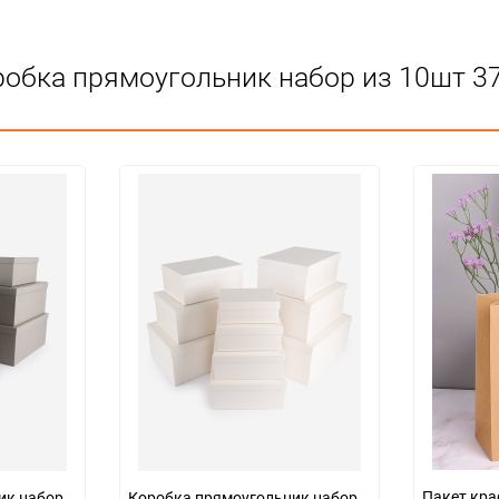
КИТАЙ
Для декора
робка прямоугольник набор из 10шт 3
Подлежит декларации о соответс
Особых условий не требует
1
4
набор
Пакет кра
ик набор
Коробка прямоугольник набор