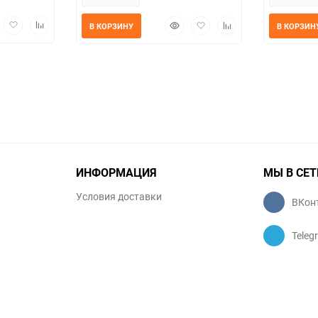
трый
Добавить
Добавить
Быстрый
Добавить
Добавить
В КОРЗИНУ
В КОРЗИН
мотр
в
к
просмотр
в
к
избранное
сравнению
избранное
сравнению
ИНФОРМАЦИЯ
МЫ В СЕТ
Условия доставки
ВКон
Teleg