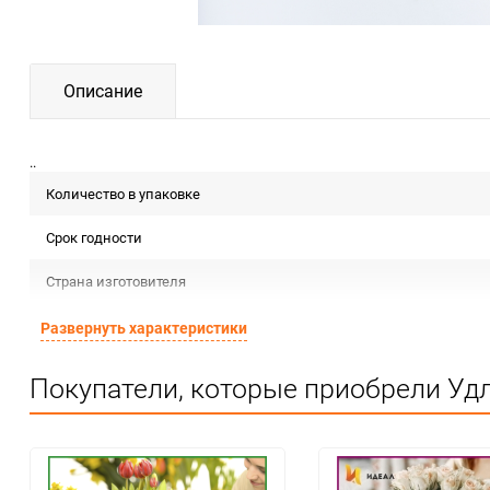
Описание
..
Количество в упаковке
Срок годности
Страна изготовителя
Предназначение товара
Развернуть характеристики
Сертификация
Покупатели, которые приобрели Удли
Особые условия
Единица измерения