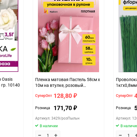
 Oasis
Пленка матовая Пастель 58см х
Проволока для цве
5 гр. 10140
10м на втулке, розовый
1кгx0,8мм
пыльный
128,80
СуперОпт
СуперОпт
₽
171,70
Розница
Розница
₽
Артикул: 3429/розПыльн
Артикул: 1
В наличии
В наличи