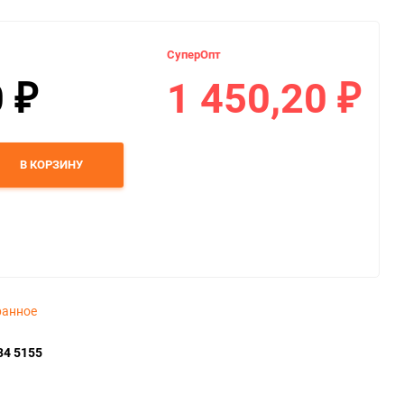
СуперОпт
0
1 450,20
₽
₽
В КОРЗИНУ
ранное
34 5155