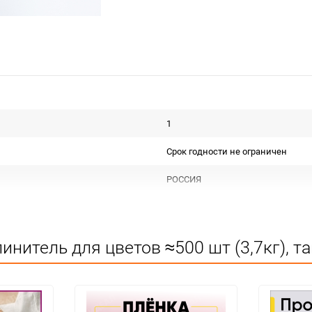
1
Срок годности не ограничен
РОССИЯ
Для декора
Не подлежит сертификации
нитель для цветов ≈500 шт (3,7кг), т
Особых условий не требует
упак