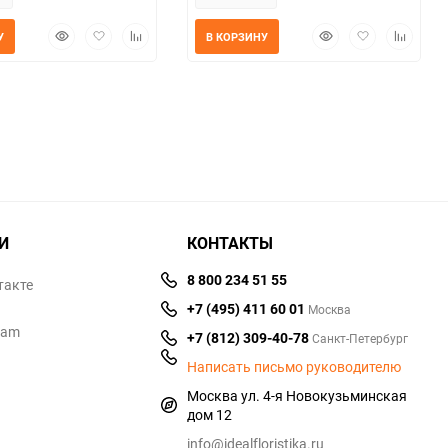
Быстрый
Добавить
Добавить
Быстрый
Добавить
Добавит
У
В КОРЗИНУ
просмотр
в
к
просмотр
в
к
избранное
сравнению
избранное
сравнен
И
КОНТАКТЫ
8 800 234 51 55
такте
+7 (495) 411 60 01
Москва
ram
+7 (812) 309-40-78
Санкт-Петербург
Написать письмо руководителю
Москва ул. 4-я Новокузьминская
дом 12
info@idealfloristika.ru