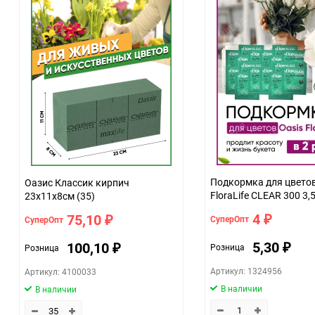
Подкормка для цветов
Оазис Классик кирпич
FloraLife CLEAR 300 3,
23х11х8см (35)
4
75,10
СуперОпт
СуперОпт
₽
₽
5,30
100,10
Розница
Розница
₽
₽
Артикул: 1324956
Артикул: 4100033
В наличии
В наличии