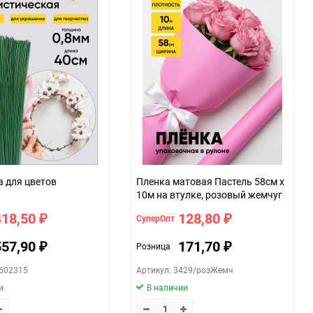
тов
Пленка матовая Пастель 58см х
10м на втулке, розовый жемчуг
418,50
128,80
СуперОпт
₽
₽
557,90
171,70
Розница
₽
₽
2602315
Артикул: 3429/розЖемч
и
В наличии