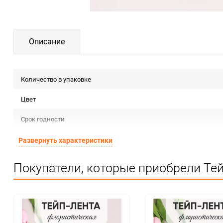
Описание
Количество в упаковке
Цвет
Срок годности
Страна изготовителя
Развернуть характеристики
Предназначение товара
Покупатели, которые приобрели Тей
Сертификация
Особые условия
Минимальное количество