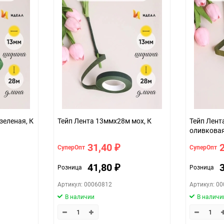
шт
зеленая, К
Тейп Лента 13ммx28м мох, К
Тейп Лент
оливковая
31,40
СуперОпт
СуперОпт
₽
41,80
Розница
Розница
₽
Артикул: 00060812
Артикул: 0
В наличии
В наличи