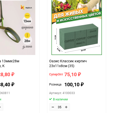
а 13ммx28м
Оазис Классик кирпич
, К
23х11х8см (35)
28,80
75,10
СуперОпт
₽
₽
38,40
100,10
Розница
₽
₽
0060811
Артикул: 4100033
и
В наличии