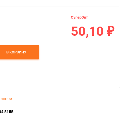
СуперОпт
50,10
₽
В КОРЗИНУ
ранное
34 5155