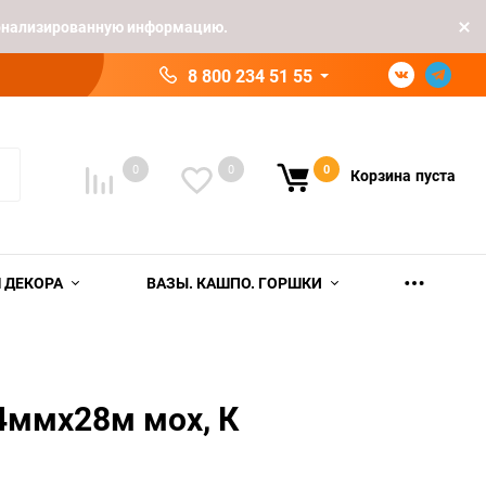
рсонализированную информацию.
8 800 234 51 55
0
0
0
Корзина
пуста
 ДЕКОРА
ВАЗЫ. КАШПО. ГОРШКИ
4ммx28м мох, К