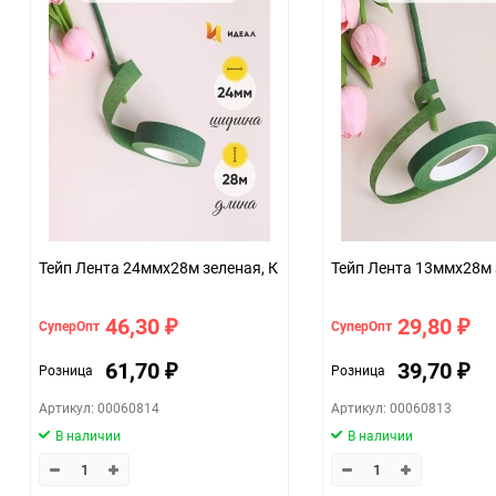
Единица измерения
Тейп Лента 24ммx28м зеленая, К
Тейп Лента 13ммx28м 
46,30
29,80
СуперОпт
СуперОпт
₽
₽
61,70
39,70
Розница
Розница
₽
₽
Артикул: 00060814
Артикул: 00060813
В наличии
В наличии