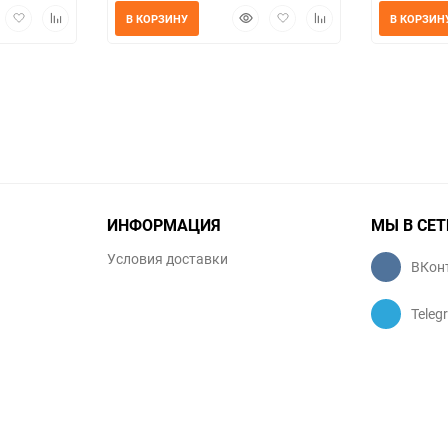
трый
Добавить
Добавить
Быстрый
Добавить
Добавить
В КОРЗИНУ
В КОРЗИН
мотр
в
к
просмотр
в
к
избранное
сравнению
избранное
сравнению
ИНФОРМАЦИЯ
МЫ В СЕТ
Условия доставки
ВКон
Teleg