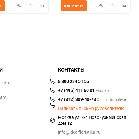
Быстрый
Добавить
Добавить
Быстрый
Добавить
Добавит
У
В КОРЗИНУ
просмотр
в
к
просмотр
в
к
избранное
сравнению
избранное
сравнен
И
КОНТАКТЫ
8 800 234 51 55
такте
+7 (495) 411 60 01
Москва
ram
+7 (812) 309-40-78
Санкт-Петербург
Написать письмо руководителю
Москва ул. 4-я Новокузьминская
дом 12
info@idealfloristika.ru