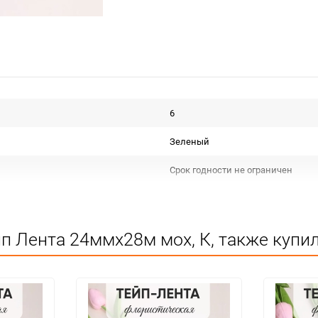
6
Зеленый
Срок годности не ограничен
КИТАЙ
Для декора и флористики
п Лента 24ммx28м мох, К, также купи
Не подлежит сертификации
Особых условий не требует
1