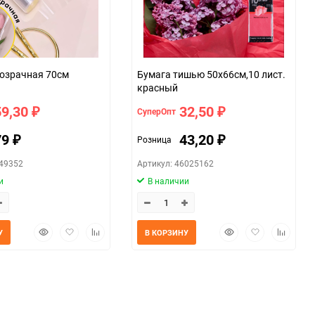
Пленка прозрачная 70см
Бумага тишью 50х66см,10 лист.
красный
59,30
32,50
СуперОпт
₽
₽
79
43,20
Розница
₽
₽
049352
Артикул: 46025162
и
В наличии
Быстрый
Добавить
Добавить
Быстрый
Добавить
Добавит
У
В КОРЗИНУ
просмотр
в
к
просмотр
в
к
избранное
сравнению
избранное
сравнен