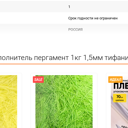
1
Срок годности не ограничен
РОССИЯ
Для декора и флористики
Не подлежит сертификации
олнитель пергамент 1кг 1,5мм тифани
Сухое помещение,не менее 1метра
1
SALE
ИДЕАЛ
упак