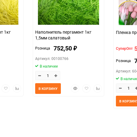
т 1кг
Наполнитель пергамент 1кг
1,5мм салатовый
752,50
Розница
СуперОпт
₽
Артикул: 00100766
Розница
В наличии
Артикул: 6
В наличи
трый
Добавить
Добавить
Быстрый
Добавить
Добавить
В КОРЗИНУ
мотр
в
к
просмотр
в
к
избранное
сравнению
избранное
сравнению
В КОРЗИН