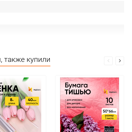
, также купили
 от огня и влаги