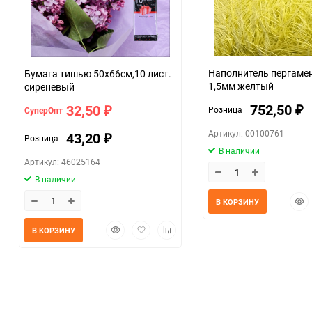
Наполнитель пергамен
Бумага тишью 50х66см,10 лист.
1,5мм желтый
сиреневый
752,50
32,50
Розница
СуперОпт
₽
₽
Артикул: 00100761
43,20
Розница
₽
В наличии
Артикул: 46025164
В наличии
Быс
В КОРЗИНУ
прос
Быстрый
Добавить
Добавить
В КОРЗИНУ
просмотр
в
к
избранное
сравнению