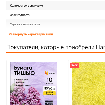
Количество в упаковке
Срок годности
Страна изготовителя
Предназначение товара
Развернуть характеристики
Сертификация
Покупатели, которые приобрели Нап
Особые условия
Минимальное количество
SALE
Единица измерения