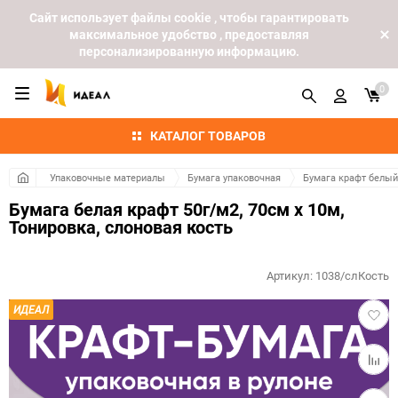
Cайт использует файлы cookie , чтобы гарантировать
максимальное удобство , предоставляя
персонализированную информацию.
0
КАТАЛОГ ТОВАРОВ
Упаковочные материалы
Бумага упаковочная
Бумага крафт белы
Бумага белая крафт 50г/м2, 70см x 10м,
Тонировка, слоновая кость
Артикул:
1038/слКость
Добав
ИДЕАЛ
в
избра
Добав
к
сравн