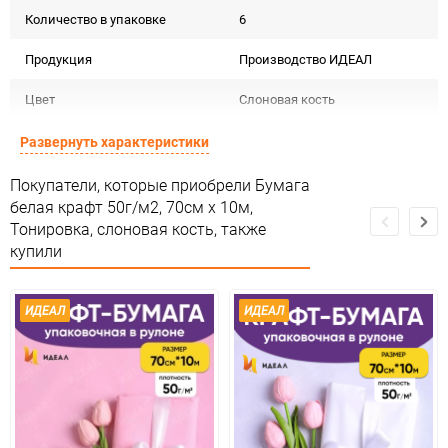
Количество в упаковке
6
Продукция
Производство ИДЕАЛ
Цвет
Слоновая кость
Форма
Рулон
Развернуть характеристики
Материал
Крафт белый Тон
Покупатели, которые приобрели Бумага
белая крафт 50г/м2, 70см x 10м,
Срок годности
Срок годности не ограничен
Тонировка, слоновая кость, также
купили
Предназначение товара
Для флористики
Сертификация
Не подлежит сертификации
ИДЕАЛ
ИДЕАЛ
Особые условия
Особых условий не требует
Минимальное количество
1
Единица измерения
шт