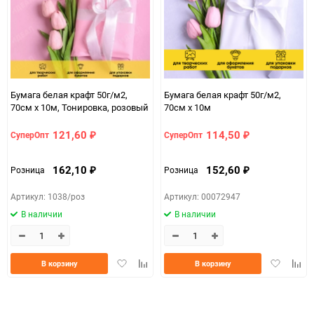
ЦветНоменклатуры
слоновая кость
Бумага белая крафт 50г/м2,
Бумага белая крафт 50г/м2,
70см x 10м, Тонировка, розовый
70см x 10м
121,60
114,50
СуперОпт
СуперОпт
₽
₽
162,10
152,60
Розница
Розница
₽
₽
Артикул: 1038/роз
Артикул: 00072947
В наличии
В наличии
Добавить
Добавить
Добавить
Доба
В корзину
В корзину
в
к
в
к
избранное
сравнению
избранно
срав