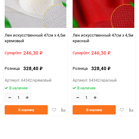
Лен искусственный 47см х 4,5м
Лен искусственный 47см х 4,5м
кремовый
красный
246,30
246,30
СуперОпт
СуперОпт
₽
₽
328,40
328,40
Розница
Розница
₽
₽
Артикул: 64342/кремовый
Артикул: 64342/красный
В наличии
В наличии
Добавить
Добавить
Добавить
Доба
В корзину
В корзину
в
к
в
к
избранное
сравнению
избранно
срав