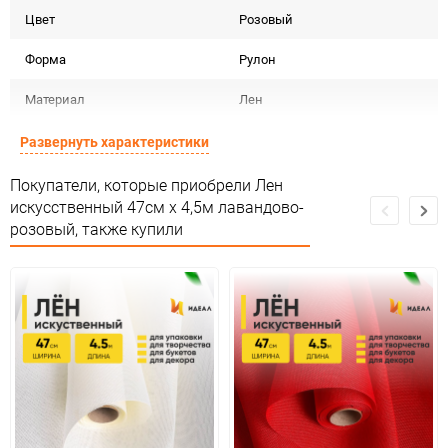
Цвет
Розовый
Форма
Рулон
Материал
Лен
Срок годности
Срок годности не ограничен
Развернуть характеристики
Предназначение товара
Для декора
Покупатели, которые приобрели Лен
искусственный 47см х 4,5м лавандово-
Сертификация
Не подлежит сертификации
розовый, также купили
Особые условия
Особых условий не требует
Минимальное количество
1
Количество в коробке
40
Единица измерения
шт