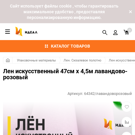
Cайт использует файлы cookie , чтобы гарантировать
максимальное удобство , предоставляя
персонализированную информацию.
0
КАТАЛОГ ТОВАРОВ
Упаковочные материалы
Лен. Сизалевое полотно
Лен искусственн
Лен искусственный 47см х 4,5м лавандово-
розовый
Артикул:
64342/лавандоворозовый
Добав
в
избра
Добав
к
сравн