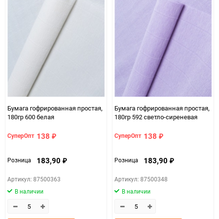
Количество в коробке
45
Единица измерения
шт
ЦветНоменклатуры
оранжевый светлый
Бумага гофрированная простая,
Бумага гофрированная простая,
180гр 600 белая
180гр 592 светло-сиреневая
138
138
СуперОпт
СуперОпт
₽
₽
183,90
183,90
Розница
Розница
₽
₽
Артикул: 87500363
Артикул: 87500348
В наличии
В наличии