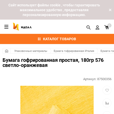
Cайт использует файлы cookie , чтобы гарантировать
максимальное удобство , предоставляя
персонализированную информацию.
0
КАТАЛОГ ТОВАРОВ
Упаковочные материалы
Бумага гофрированная Италия
Бумага го
Бумага гофрированная простая, 180гр 576
светло-оранжевая
Артикул:
87500356
Добав
в
избра
Добав
к
сравн