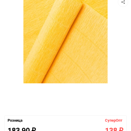
Розница
СуперОпт
183,90
138
₽
₽