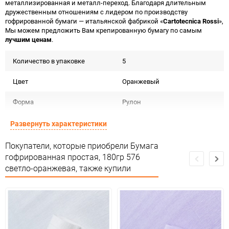
металлизированная и металл-переход. Благодаря длительным
дружественным отношениям с лидером по производству
гофрированной бумаги — итальянской фабрикой «
Cartotecnica Rossi
»,
Мы можем предложить Вам крепированную бумагу по самым
лучшим ценам
.
Количество в упаковке
5
Цвет
Оранжевый
Форма
Рулон
Материал
Бумага гофрированная 180г
Развернуть характеристики
Срок годности
Срок годности не ограничен
Покупатели, которые приобрели Бумага
гофрированная простая, 180гр 576
Предназначение товара
Для флористики
светло-оранжевая, также купили
Сертификация
Не подлежит сертификации
Особые условия
Темп. хранения: -20 до +35 С .
Минимальное количество
5