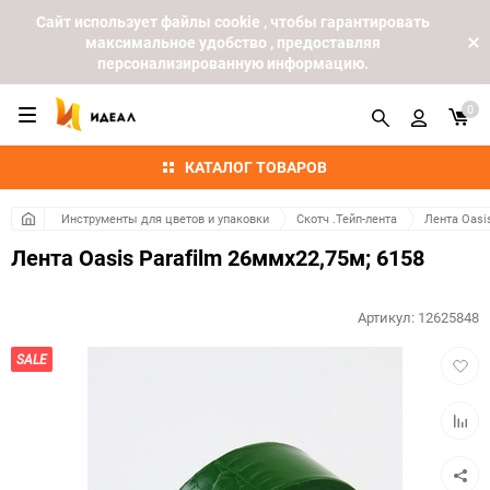
Cайт использует файлы cookie , чтобы гарантировать
максимальное удобство , предоставляя
персонализированную информацию.
0
КАТАЛОГ ТОВАРОВ
Инструменты для цветов и упаковки
Скотч .Тейп-лента
Лента Oasis
Лента Oasis Parafilm 26ммx22,75м; 6158
Артикул:
12625848
Добав
SALE
в
избра
Добав
к
сравн