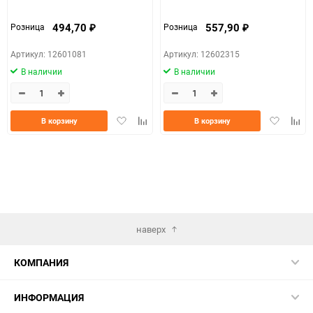
494,70
557,90
Розница
Розница
₽
₽
Артикул: 12601081
Артикул: 12602315
В наличии
В наличии
Добавить
Добавить
Добавить
Доба
В корзину
В корзину
в
к
в
к
избранное
сравнению
избранно
срав
наверх
КОМПАНИЯ
ИНФОРМАЦИЯ