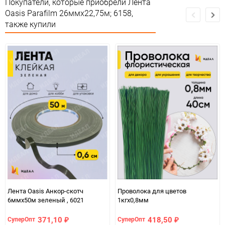
Покупатели, которые приобрели Лента
Oasis Parafilm 26ммx22,75м; 6158,
Количество в коробке
72
также купили
Единица измерения
шт
Лента Oasis Анкор-скотч
Проволока для цветов
6ммx50м зеленый , 6021
1кгx0,8мм
371,10
418,50
СуперОпт
СуперОпт
₽
₽