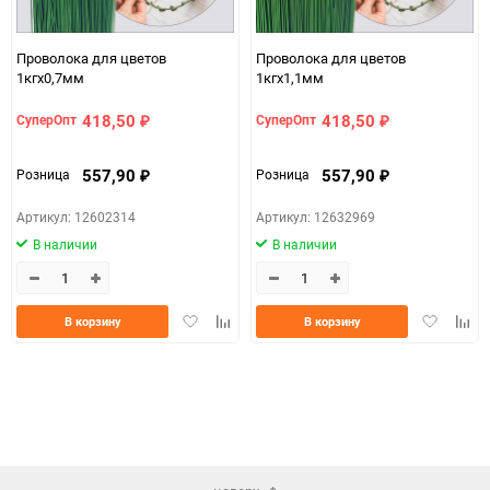
Проволока для цветов
Проволока для цветов
1кгx0,7мм
1кгx1,1мм
418,50
418,50
СуперОпт
СуперОпт
₽
₽
557,90
557,90
Розница
Розница
₽
₽
Артикул: 12602314
Артикул: 12632969
В наличии
В наличии
Добавить
Добавить
Добавить
Доба
В корзину
В корзину
в
к
в
к
избранное
сравнению
избранно
срав