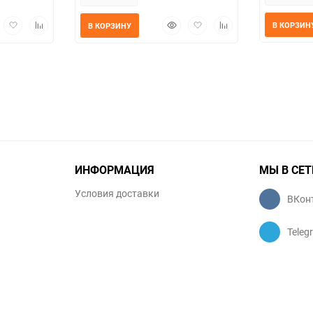
трый
Добавить
Добавить
Быстрый
Добавить
Добавить
В КОРЗИН
В КОРЗИНУ
мотр
в
к
просмотр
в
к
избранное
сравнению
избранное
сравнению
ИНФОРМАЦИЯ
МЫ В СЕТ
Условия доставки
ВКон
Teleg