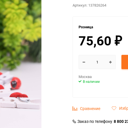
Артикул:
137826264
Розница
75,60
₽
Москва
В наличии
Изб
Сравнение
Заказ по телефону
8 800 2