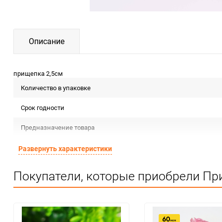
Описание
прищепка 2,5см
Количество в упаковке
Срок годности
Предназначение товара
Сертификация
Развернуть характеристики
Особые условия
Покупатели, которые приобрели При
Количество в коробке
Единица измерения