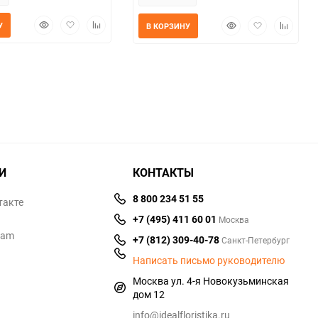
Быстрый
Добавить
Добавить
Быстрый
Добавить
Добавит
У
В КОРЗИНУ
просмотр
в
к
просмотр
в
к
избранное
сравнению
избранное
сравнен
И
КОНТАКТЫ
8 800 234 51 55
такте
+7 (495) 411 60 01
Москва
ram
+7 (812) 309-40-78
Санкт-Петербург
Написать письмо руководителю
Москва ул. 4-я Новокузьминская
дом 12
info@idealfloristika.ru