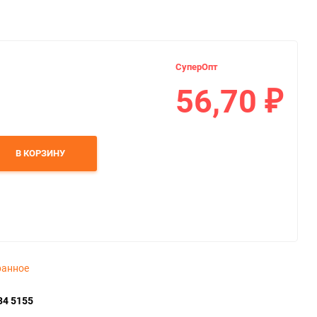
СуперОпт
56,70
₽
В КОРЗИНУ
ранное
34 5155