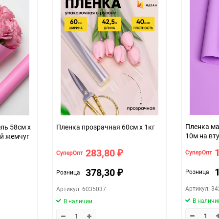
Пленка матовая Па
Пленка прозрачная 60см x 1кг
10м на вт
ый жемчуг
светлый
283,80
СуперОпт
СуперОпт
₽
378,30
Розница
Розница
₽
Артикул: 3
Артикул: 6035037
В наличи
В наличии