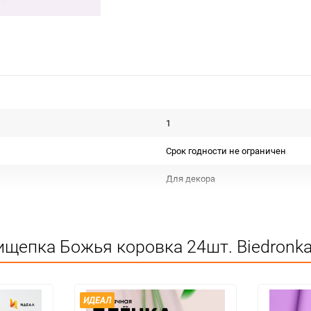
1
Срок годности не ограничен
Для декора
Не подлежит сертификации
Сухое, проветриваемое помещен
щепка Божья коровка 24шт. Biedronka 
100
упак
ИДЕАЛ