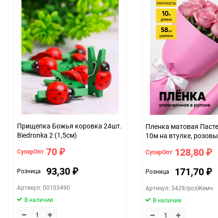
Прищепка Божья коровка 24шт.
Пленка матовая Пастель 58см х
Biedronka 2 (1,5см)
10м на втулке, розов
70
128,80
СуперОпт
СуперОпт
₽
₽
93,30
171,70
Розница
Розница
₽
₽
Артикул: 00103490
Артикул: 3429/розЖемч
В наличии
В наличии