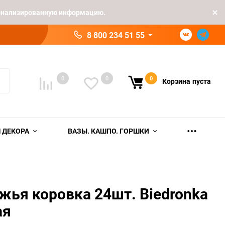
рсонализированную информацию.
8 800 234 51 55
0
0
0
Корзина
пуста
 ДЕКОРА
ВАЗЫ. КАШПО. ГОРШКИ
ья коровка 24шт. Biedronka
ая