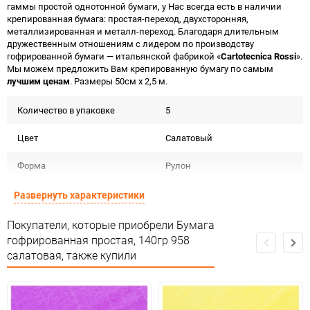
гаммы простой однотонной бумаги, у Нас всегда есть в наличии
крепированная бумага: простая-переход, двухсторонняя,
металлизированная и металл-переход. Благодаря длительным
дружественным отношениям с лидером по производству
гофрированной бумаги — итальянской фабрикой «
Cartotecnica Rossi
».
Мы можем предложить Вам крепированную бумагу по самым
лучшим ценам
. Размеры 50см х 2,5 м.
Количество в упаковке
5
Цвет
Салатовый
Форма
Рулон
Материал
Бумага гофрированная 140г
Развернуть характеристики
Срок годности
Срок годности не ограничен
Покупатели, которые приобрели Бумага
гофрированная простая, 140гр 958
Предназначение товара
Для флористики
салатовая, также купили
Сертификация
Не подлежит сертификации
Особые условия
Темп. хранения: -20 до +35 С .