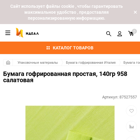
Cайт использует файлы cookie , чтобы гарантировать
максимальное удобство , предоставляя
персонализированную информацию.
0
КАТАЛОГ ТОВАРОВ
Упаковочные материалы
Бумага гофрированная Италия
Бумага го
Бумага гофрированная простая, 140гр 958
салатовая
Артикул:
87527557
Добав
в
избра
Добав
к
сравн