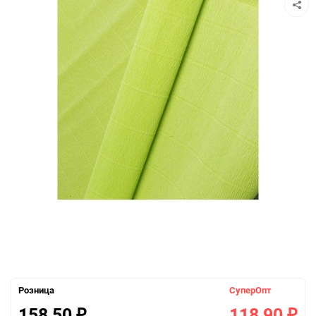
Розница
СуперОпт
158,50
118,90
₽
₽