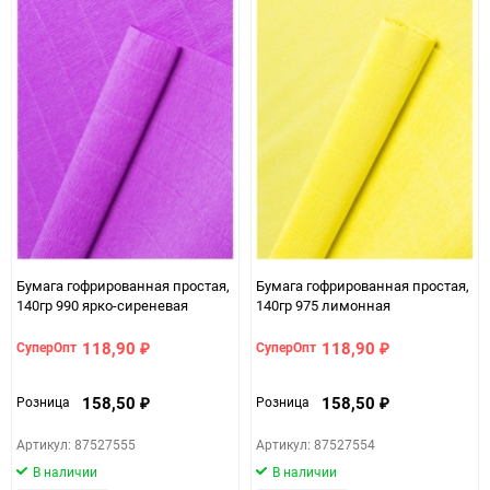
Минимальное количество
5
Количество в коробке
50
Единица измерения
шт
ЦветНоменклатуры
салатовый
Бумага гофрированная простая,
Бумага гофрированная простая,
140гр 990 ярко-сиреневая
140гр 975 лимонная
118,90
118,90
СуперОпт
СуперОпт
₽
₽
158,50
158,50
Розница
Розница
₽
₽
Артикул: 87527555
Артикул: 87527554
В наличии
В наличии