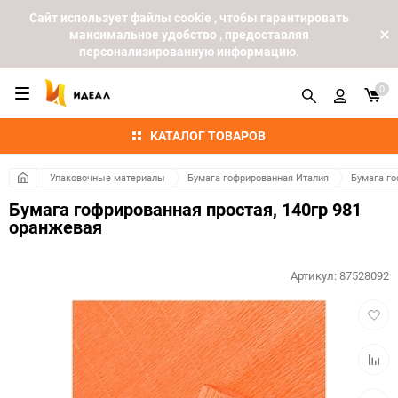
Cайт использует файлы cookie , чтобы гарантировать
максимальное удобство , предоставляя
персонализированную информацию.
0
КАТАЛОГ ТОВАРОВ
Упаковочные материалы
Бумага гофрированная Италия
Бумага го
Бумага гофрированная простая, 140гр 981
оранжевая
Артикул:
87528092
Добав
в
избра
Добав
к
сравн