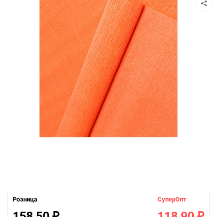
Розница
СуперОпт
158,50
118,90
₽
₽