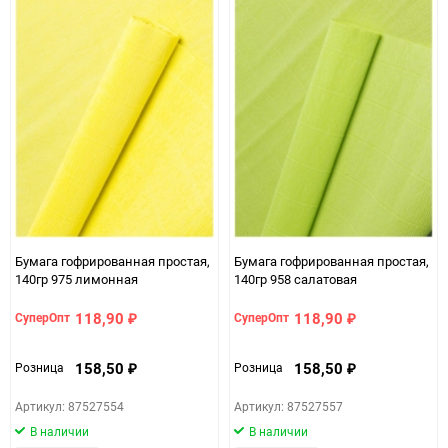
Минимальное количество
5
Количество в коробке
50
Единица измерения
шт
ЦветНоменклатуры
оранжевый
Бумага гофрированная простая,
Бумага гофрированная простая,
140гр 975 лимонная
140гр 958 салатовая
118,90
118,90
СуперОпт
СуперОпт
₽
₽
158,50
158,50
Розница
Розница
₽
₽
Артикул: 87527554
Артикул: 87527557
В наличии
В наличии