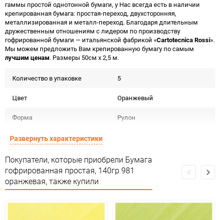
гаммы простой однотонной бумаги, у Нас всегда есть в наличии
крепированная бумага: простая-переход, двухсторонняя,
металлизированная и металл-переход. Благодаря длительным
дружественным отношениям с лидером по производству
гофрированной бумаги — итальянской фабрикой «
Cartotecnica Rossi
».
Мы можем предложить Вам крепированную бумагу по самым
лучшим ценам
. Размеры 50см х 2,5 м.
Количество в упаковке
5
Цвет
Оранжевый
Форма
Рулон
Материал
Бумага гофрированная 140г
Развернуть характеристики
Срок годности
Срок годности не ограничен
Покупатели, которые приобрели Бумага
гофрированная простая, 140гр 981
Предназначение товара
Для флористики
оранжевая, также купили
Сертификация
Не подлежит сертификации
Особые условия
Темп. хранения: -20 до +35 С .