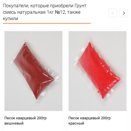
Сертификация
Не подлежит сертификации
Покупатели, которые приобрели Грунт
смесь натуральная 1кг №12, также
Особые условия
Особых условий не требует
купили
Минимальное количество
1
Количество в коробке
1
Единица измерения
упак
Песок кварцевый 200гр
Песок кварцевый 200гр
вишневый
красный