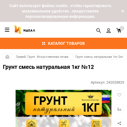
Cайт использует файлы cookie , чтобы гарантировать
максимальное удобство , предоставляя
персонализированную информацию.
0
КАТАЛОГ ТОВАРОВ
Гравий. Грунт. Искусственная почва
Грунт смесь натуральная 1кг-2кг
Грунт смесь натуральная 1кг №12
Артикул:
242028829
Добав
в
избра
Добав
к
сравн