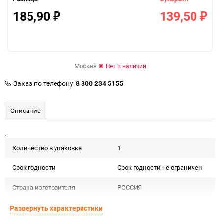
185,90
139,50
₽
₽
Москва
Нет в наличии
Заказ по телефону
8 800 234 5155
Описание
..
Количество в упаковке
1
Срок годности
Срок годности не ограничен
Страна изготовителя
РОССИЯ
Предназначение товара
Для декора и флористики
Развернуть характеристики