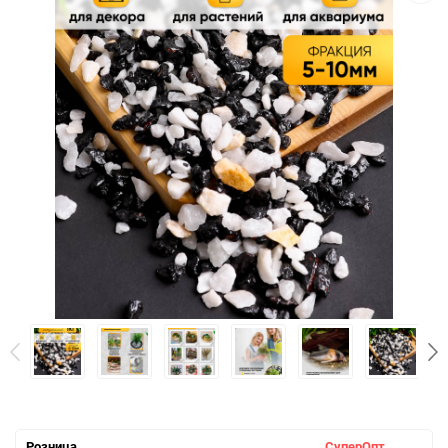
Розница
СуперОпт