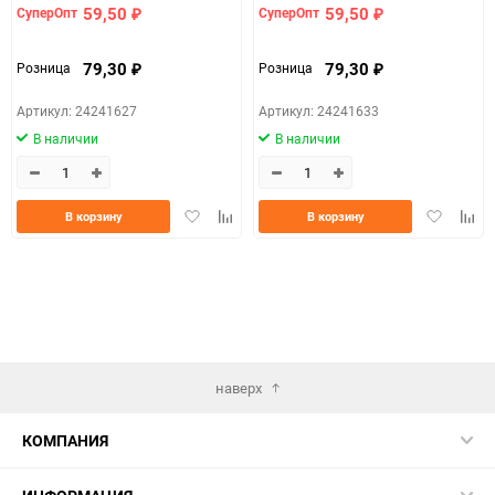
59,50
59,50
СуперОпт
СуперОпт
₽
₽
79,30
79,30
Розница
Розница
₽
₽
Артикул: 24241627
Артикул: 24241633
В наличии
В наличии
Добавить
Добавить
Добавить
Доба
В корзину
В корзину
в
к
в
к
избранное
сравнению
избранно
срав
наверх
КОМПАНИЯ