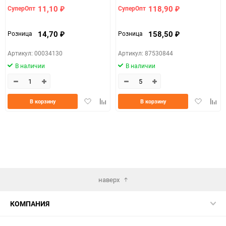
11,10
118,90
СуперОпт
СуперОпт
₽
₽
14,70
158,50
Розница
Розница
₽
₽
Артикул: 00034130
Артикул: 87530844
В наличии
В наличии
Добавить
Добавить
Добавить
Доба
В корзину
В корзину
в
к
в
к
избранное
сравнению
избранно
срав
наверх
КОМПАНИЯ