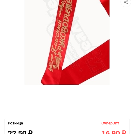
Розница
СуперОпт
22,50
16,90
₽
₽