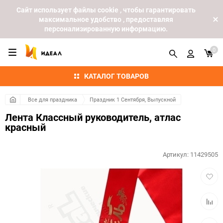
Cайт использует файлы cookie , чтобы гарантировать
максимальное удобство , предоставляя
персонализированную информацию.
0
КАТАЛОГ ТОВАРОВ
Все для праздника
Праздник 1 Сентября, Выпускной
Лента Классный руководитель, атлас
красный
Артикул:
11429505
Добав
в
избра
Добав
к
сравн