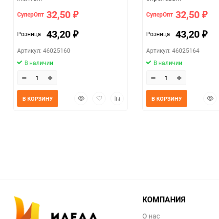
32,50
32,50
СуперОпт
СуперОпт
₽
₽
43,20
43,20
Розница
Розница
₽
₽
Артикул: 46025160
Артикул: 46025164
В наличии
В наличии
Быстрый
Добавить
Добавить
Быс
В КОРЗИНУ
В КОРЗИНУ
просмотр
в
к
прос
избранное
сравнению
КОМПАНИЯ
О нас