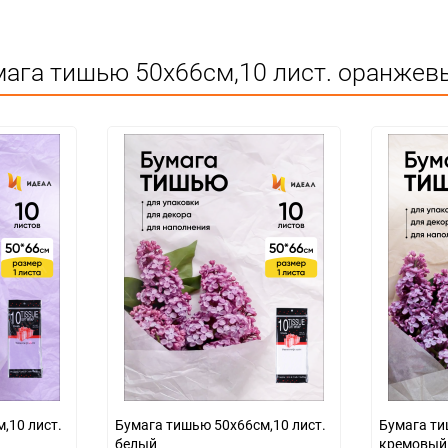
Бумага тишью тон
Срок годности не ограничен
мага тишью 50х66см,10 лист. оранжев
КИТАЙ
Для флористики
Не подлежит сертификации
Особых условий не требует
1
200
упак
оранжевый
Бумага тишью 50х66см,10 лист.
Бумага тишью 50х66см
белый
кремовый