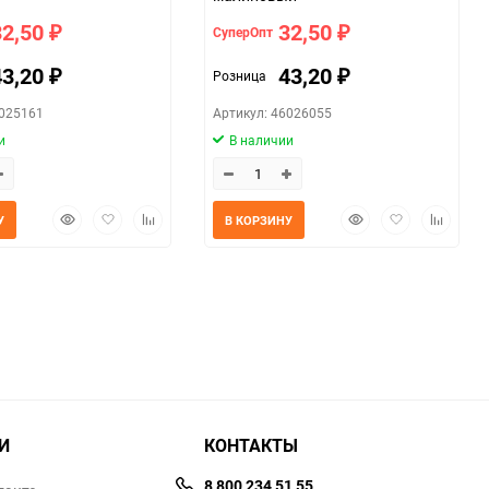
32,50
32,50
СуперОпт
₽
₽
43,20
43,20
Розница
₽
₽
6025161
Артикул: 46026055
и
В наличии
Быстрый
Добавить
Добавить
Быстрый
Добавить
Добавит
У
В КОРЗИНУ
просмотр
в
к
просмотр
в
к
избранное
сравнению
избранное
сравнен
И
КОНТАКТЫ
8 800 234 51 55