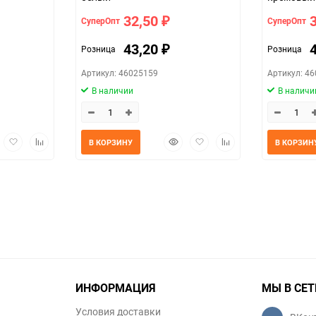
32,50
СуперОпт
СуперОпт
₽
43,20
Розница
Розница
₽
Артикул: 46025159
Артикул: 4
В наличии
В наличи
трый
Добавить
Добавить
Быстрый
Добавить
Добавить
В КОРЗИНУ
В КОРЗИН
мотр
в
к
просмотр
в
к
избранное
сравнению
избранное
сравнению
ИНФОРМАЦИЯ
МЫ В СЕТ
Условия доставки