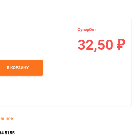
СуперОпт
32,50
₽
В КОРЗИНУ
ранное
34 5155