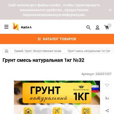
Cайт использует файлы cookie , чтобы гарантировать
максимальное удобство , предоставляя
персонализированную информацию.
0
КАТАЛОГ ТОВАРОВ
Гравий. Грунт. Искусственная почва
Грунт смесь натуральная 1кг-2кг
Грунт смесь натуральная 1кг №32
Артикул:
242031257
Добав
в
избра
Добав
к
сравн