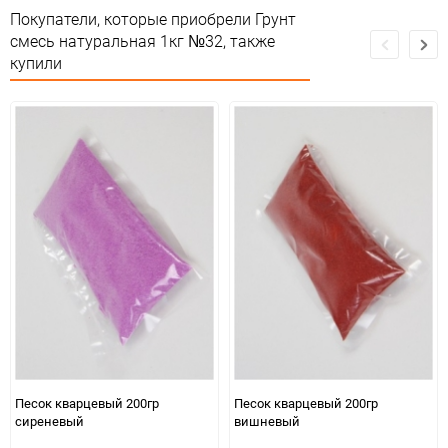
Сертификация
Не подлежит сертификации
Покупатели, которые приобрели Грунт
смесь натуральная 1кг №32, также
Особые условия
Особых условий не требует
купили
Минимальное количество
1
Количество в коробке
1
Единица измерения
упак
Песок кварцевый 200гр
Песок кварцевый 200гр
сиреневый
вишневый