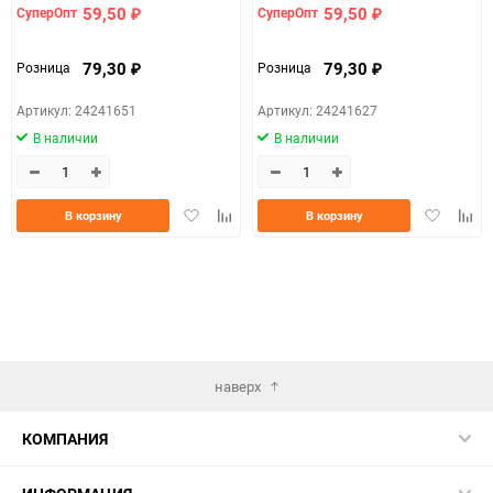
59,50
59,50
СуперОпт
СуперОпт
₽
₽
79,30
79,30
Розница
Розница
₽
₽
Артикул: 24241651
Артикул: 24241627
В наличии
В наличии
Добавить
Добавить
Добавить
Доба
В корзину
В корзину
в
к
в
к
избранное
сравнению
избранно
срав
наверх
КОМПАНИЯ