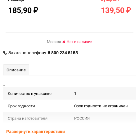
185,90
139,50
₽
₽
Москва
Нет в наличии
Заказ по телефону
8 800 234 5155
Описание
..
Количество в упаковке
1
Срок годности
Срок годности не ограничен
Страна изготовителя
РОССИЯ
Предназначение товара
Для декора и флористики
Развернуть характеристики