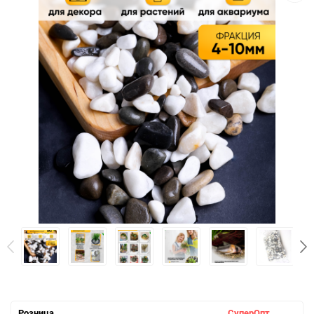
Розница
СуперОпт