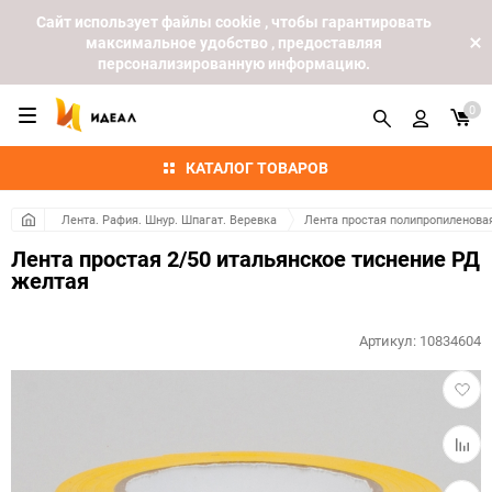
Cайт использует файлы cookie , чтобы гарантировать
максимальное удобство , предоставляя
персонализированную информацию.
0
КАТАЛОГ ТОВАРОВ
Лента. Рафия. Шнур. Шпагат. Веревка
Лента простая полипропиленова
Лента простая 2/50 итальянское тиснение РД
желтая
Артикул:
10834604
Добав
в
избра
Добав
к
сравн