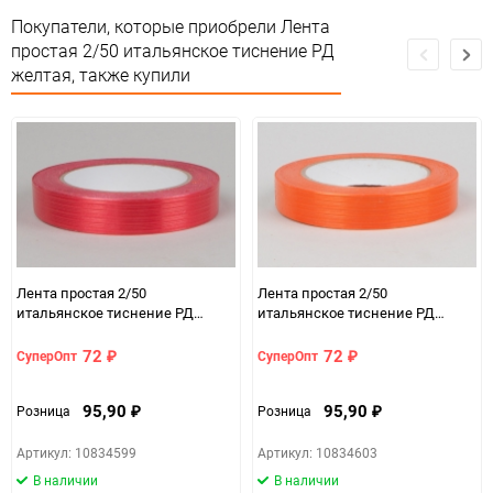
Сертификация
Не подлежит сертификации
Покупатели, которые приобрели Лента
простая 2/50 итальянское тиснение РД
Особые условия
Особых условий не требует
желтая, также купили
Минимальное количество
1
Единица измерения
шт
Лента простая 2/50
Лента простая 2/50
итальянское тиснение РД
итальянское тиснение РД
красная
оранжевая
72
72
СуперОпт
СуперОпт
₽
₽
95,90
95,90
Розница
Розница
₽
₽
Артикул: 10834599
Артикул: 10834603
В наличии
В наличии