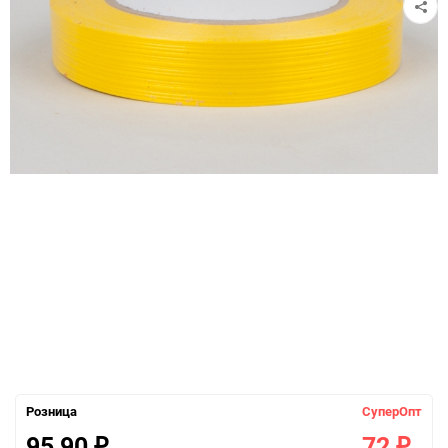
Розница
СуперОпт
95,90
72
₽
₽