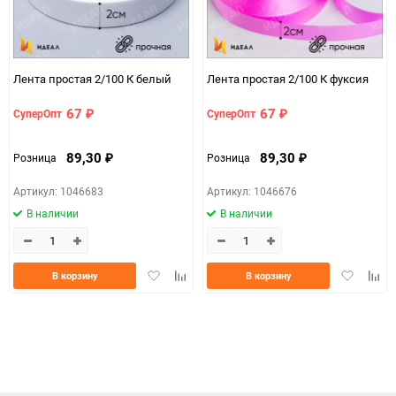
Единица измерения
шт
Размер
2см*100м (простая)
Лента простая 2/100 К белый
Лента простая 2/100 К фуксия
d7936307-d754-11f0-
07c4e68a_b330_11f0_8cc3_b03af2b6059f
8cc6-b03af2b6059f
67
67
СуперОпт
СуперОпт
₽
₽
ЦветНоменклатуры
красный
89,30
89,30
Розница
Розница
₽
₽
Артикул: 1046683
Артикул: 1046676
В наличии
В наличии
Добавить
Добавить
Добавить
Доба
В корзину
В корзину
в
к
в
к
избранное
сравнению
избранно
срав