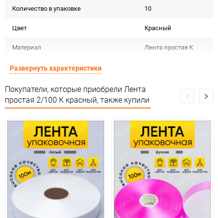
Количество в упаковке
10
Цвет
Красный
Материал
Лента простая K
Срок годности не
Развернуть характеристики
Срок годности
ограничен
Покупатели, которые приобрели Лента
Страна изготовителя
КИТАЙ
простая 2/100 К красный, также купили
Предназначение товара
Для декора
Не подлежит
Сертификация
сертификации
Особых условий не
Особые условия
требует
Минимальное количество
1
Количество в коробке
100