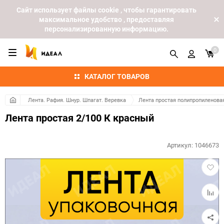
Cайт использует файлы cookie , чтобы гарантировать
максимальное удобство , предоставляя
персонализированную информацию.
0
КАТАЛОГ ТОВАРОВ
Лента. Рафия. Шнур. Шпагат. Веревка
Лента простая полипропиленова
Лента простая 2/100 К красный
Артикул:
1046673
Добав
в
избра
Добав
к
сравн