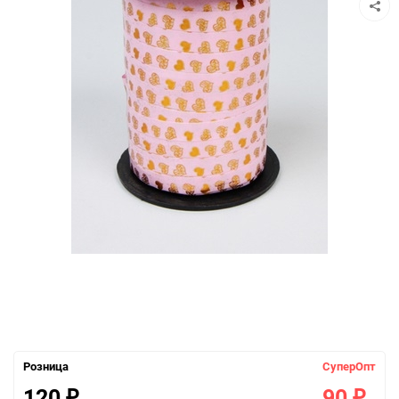
Розница
СуперОпт
120
90
₽
₽