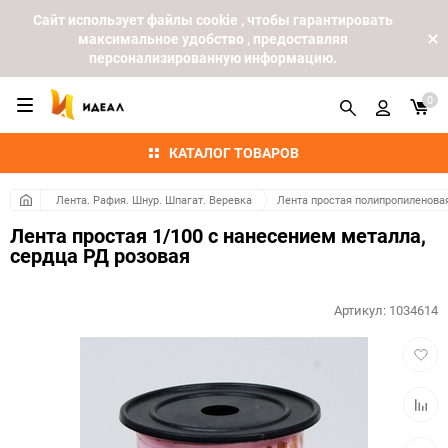
Cайт использует файлы cookie , чтобы гарантировать
максимальное удобство , предоставляя
персонализированную информацию.
0
КАТАЛОГ ТОВАРОВ
Лента. Рафия. Шнур. Шпагат. Веревка
Лента простая полипропиленова
Лента простая 1/100 с нанесением металла,
сердца РД розовая
Артикул:
1034614
Добав
в
избра
Добав
к
сравн