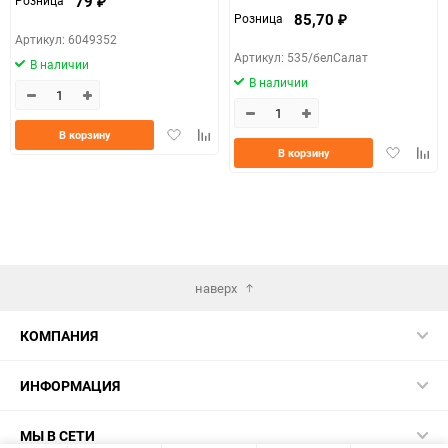
79
Розница
₽
85,70
Розница
₽
Артикул: 6049352
Артикул: 535/белСалат
В наличии
В наличии
Добавить
Добавить
В корзину
Добавить
Доба
в
к
В корзину
в
к
избранное
сравнению
избранно
срав
наверх
КОМПАНИЯ
ИНФОРМАЦИЯ
МЫ В СЕТИ