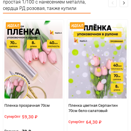
простая 1/100 с нанесением металла,
Особые условия
Особых условий не требует
сердца РД розовая, также купили
Минимальное количество
1
ИДЕАЛ
ИДЕАЛ
Количество в коробке
1
Единица измерения
шт
ЦветНоменклатуры
розовый
Пленка прозрачная 70см
Пленка цветная Серпантин
70см бело-салатовый
59,30
СуперОпт
₽
64,30
СуперОпт
₽