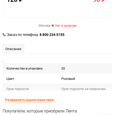
Москва
Нет в наличии
Заказ по телефону
8 800 234 5155
Описание
..
Количество в упаковке
20
Цвет
Розовый
Срок годности
Срок годности не ограничен
Предназначение товара
Для декора
Развернуть характеристики
Сертификация
Не подлежит сертификации
Покупатели, которые приобрели Лента