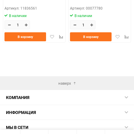
Артикул: 11836561
Артикул: 00077780
В наличии
В наличии
Добавить
Добавить
Добавить
Доба
В корзину
В корзину
в
к
в
к
избранное
сравнению
избранно
срав
наверх
КОМПАНИЯ
ИНФОРМАЦИЯ
МЫ В СЕТИ