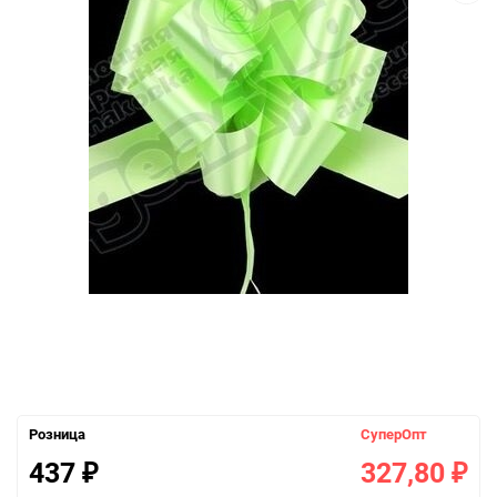
Розница
СуперОпт
437
327,80
₽
₽