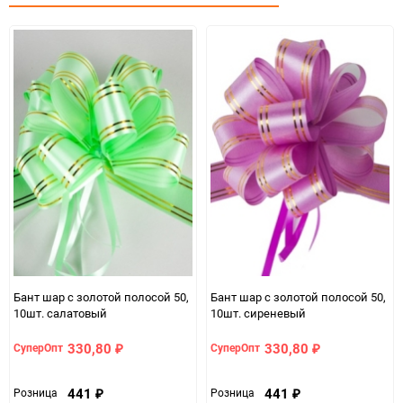
Минимальное количество
1
Количество в коробке
200
Единица измерения
упак
Бант шар с золотой полосой 50,
Бант шар с золотой полосой 50,
10шт. салатовый
10шт. сиреневый
330,80
330,80
СуперОпт
СуперОпт
₽
₽
441
441
Розница
Розница
₽
₽