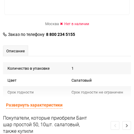
Москва
Нет в наличии
Заказ по телефону
8 800 234 5155
Описание
Количество в упаковке
1
Цвет
Салатовый
Срок годности
Срок годности не ограничен
Предназначение товара
Для декора и флористики
Развернуть характеристики
Сертификация
Не подлежит сертификации
Покупатели, которые приобрели Бант
шар простой 50, 10шт. салатовый,
Особые условия
Особых условий не требует
также купили