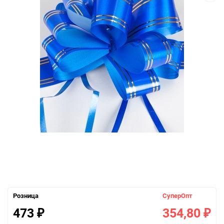
Розница
СуперОпт
473
354,80
₽
₽