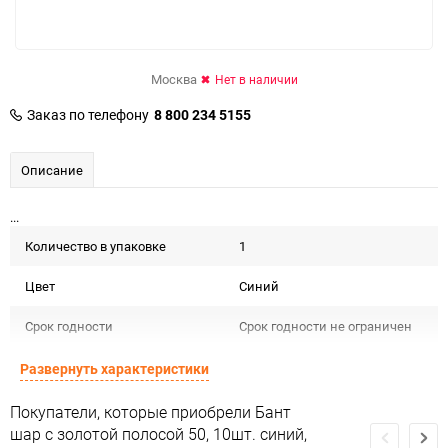
Москва
Нет в наличии
Заказ по телефону
8 800 234 5155
Описание
...
Количество в упаковке
1
Цвет
Синий
Срок годности
Срок годности не ограничен
Предназначение товара
Для декора и флористики
Развернуть характеристики
Сертификация
Не подлежит сертификации
Покупатели, которые приобрели Бант
шар с золотой полосой 50, 10шт. синий,
Особые условия
Особых условий не требует