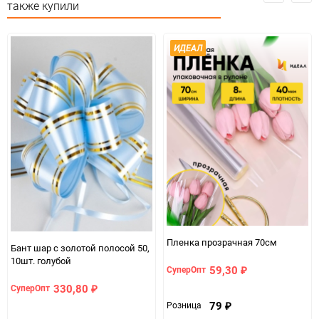
также купили
Минимальное количество
1
ИДЕАЛ
Количество в коробке
200
Единица измерения
упак
Пленка прозрачная 70см
Бант шар с золотой полосой 50,
10шт. голубой
59,30
СуперОпт
₽
330,80
СуперОпт
₽
79
Розница
₽