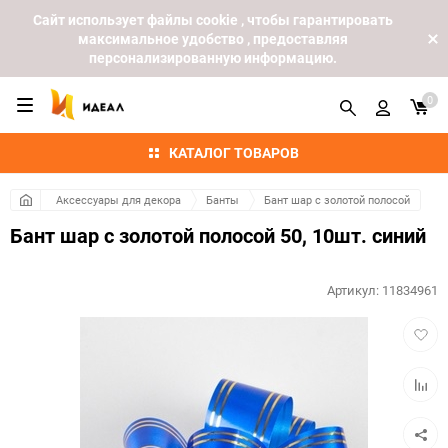
Cайт использует файлы cookie , чтобы гарантировать
максимальное удобство , предоставляя
персонализированную информацию.
0
КАТАЛОГ ТОВАРОВ
Аксессуары для декора
Банты
Бант шар с золотой полосой
Бант шар с золотой полосой 50, 10шт. синий
Артикул:
11834961
Добав
в
избра
Добав
к
сравн