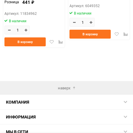
441
Розница
₽
Артикул: 6049352
В наличии
Артикул: 11834962
В наличии
Добавить
Доба
В корзину
в
к
Добавить
Добавить
В корзину
избранно
срав
в
к
избранное
сравнению
наверх
КОМПАНИЯ
ИНФОРМАЦИЯ
МЫ В СЕТИ