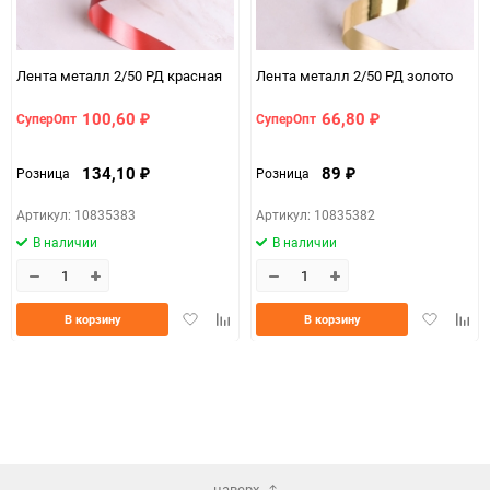
a073c9e8-d754-11f0-
07c4e68a_b330_11f0_8cc3_b03af2b6059f
8cc6-b03af2b6059f
Лента металл 2/50 РД красная
Лента металл 2/50 РД золото
100,60
66,80
СуперОпт
СуперОпт
₽
₽
134,10
89
Розница
Розница
₽
₽
Артикул: 10835383
Артикул: 10835382
В наличии
В наличии
Добавить
Добавить
Добавить
Доба
В корзину
В корзину
в
к
в
к
избранное
сравнению
избранно
срав
наверх