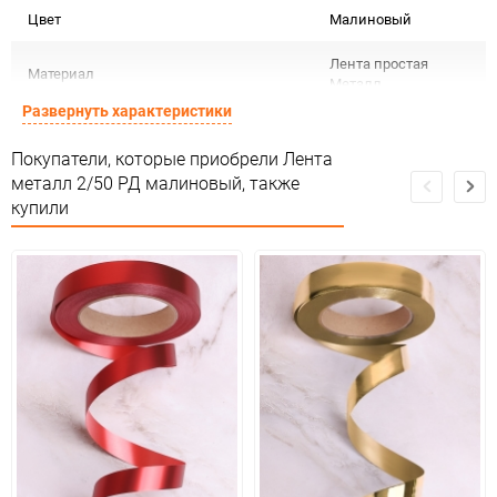
Цвет
Малиновый
Лента простая
Материал
Металл
Развернуть характеристики
Срок годности не
Срок годности
ограничен
Покупатели, которые приобрели Лента
металл 2/50 РД малиновый, также
Предназначение товара
Для декора
купили
Не подлежит
Сертификация
сертификации
Особых условий не
Особые условия
требует
Минимальное количество
1
Единица измерения
шт
Размер
2см* 50м (простая)