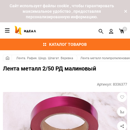
Cайт использует файлы cookie , чтобы гарантировать
максимальное удобство , предоставляя
персонализированную информацию.
0
КАТАЛОГ ТОВАРОВ
Лента. Рафия. Шнур. Шпагат. Веревка
Лента металл полипропиленовая
Лента металл 2/50 РД малиновый
Артикул:
8336377
Добав
в
избра
Добав
к
сравн