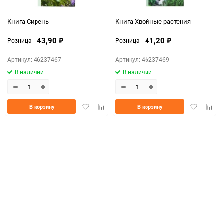
Книга Сирень
Книга Хвойные растения
43,90
41,20
Розница
Розница
₽
₽
Артикул: 46237467
Артикул: 46237469
В наличии
В наличии
Добавить
Добавить
Добавить
Доба
В корзину
В корзину
в
к
в
к
избранное
сравнению
избранно
срав