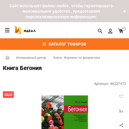
Cайт использует файлы cookie , чтобы гарантировать
максимальное удобство , предоставляя
персонализированную информацию.
0
КАТАЛОГ ТОВАРОВ
Интерьерный декор
Книги. Журналы по флористики
Книга Бегония
Артикул:
46237472
Добав
SALE
в
избра
Добав
к
сравн