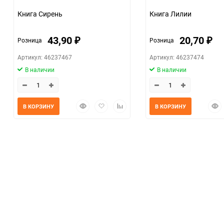
Книга Сирень
Книга Лилии
43,90
20,70
Розница
Розница
₽
₽
Артикул: 46237467
Артикул: 46237474
В наличии
В наличии
Быстрый
Добавить
Добавить
Быс
В КОРЗИНУ
В КОРЗИНУ
просмотр
в
к
прос
избранное
сравнению