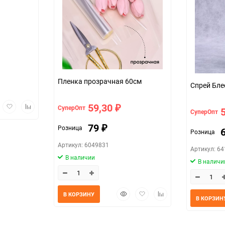
Пленка прозрачная 60см
Спрей Бле
трый
Добавить
Добавить
59,30
СуперОпт
₽
СуперОпт
мотр
в
к
избранное
сравнению
79
Розница
₽
Розница
Артикул: 6049831
Артикул: 6
В наличии
В наличи
Быстрый
Добавить
Добавить
В КОРЗИНУ
В КОРЗИН
просмотр
в
к
избранное
сравнению