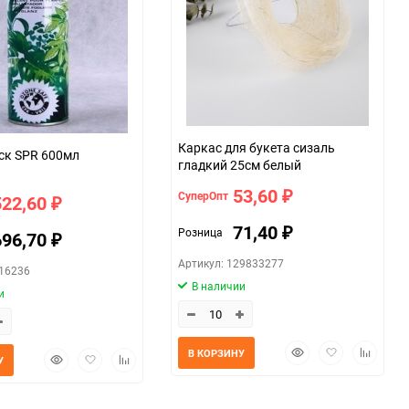
Каркас для букета сизаль
ск SPR 600мл
гладкий 25см белый
53,60
СуперОпт
₽
522,60
₽
71,40
Розница
₽
696,70
₽
Артикул: 129833277
416236
В наличии
и
Быстрый
Добавить
Добавит
В КОРЗИНУ
Быстрый
Добавить
Добавить
У
просмотр
в
к
просмотр
в
к
избранное
сравнен
избранное
сравнению