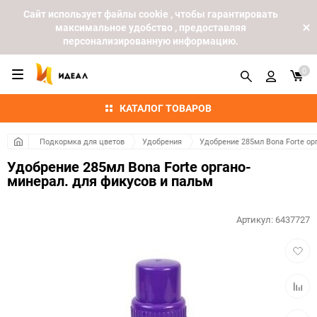
Cайт использует файлы cookie , чтобы гарантировать
максимальное удобство , предоставляя
персонализированную информацию.
0
КАТАЛОГ ТОВАРОВ
Подкормка для цветов
Удобрения
Удобрение 285мл Bona Forte ор
Удобрение 285мл Bona Forte органо-
минерал. для фикусов и пальм
Артикул:
6437727
Добав
в
избра
Добав
к
сравн