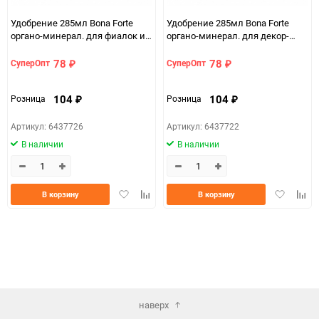
Удобрение 285мл Bona Forte
Удобрение 285мл Bona Forte
органо-минерал. для фиалок и
органо-минерал. для декор-
бегоний
лиственных растений
78
78
СуперОпт
СуперОпт
₽
₽
104
104
Розница
Розница
₽
₽
Артикул: 6437726
Артикул: 6437722
В наличии
В наличии
Добавить
Добавить
Добавить
Доба
В корзину
В корзину
в
к
в
к
избранное
сравнению
избранно
срав
наверх