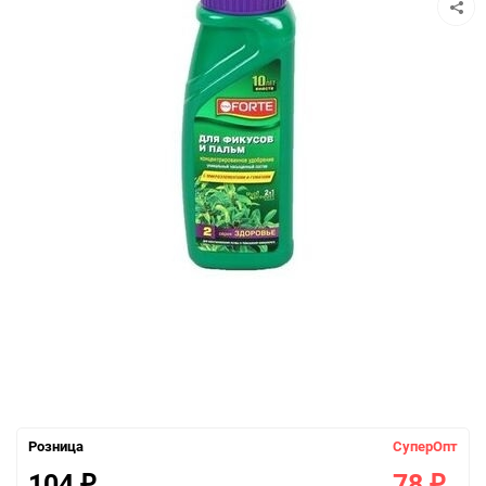
Розница
СуперОпт
104
78
₽
₽