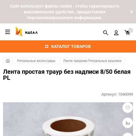
Cайт использует файлы cookie , чтобы гарантировать
максимальное удобство , предоставляя
персонализированную информацию.
0
КАТАЛОГ ТОВАРОВ
Ритуальные аксессуары
Лента траурная Ритуальные рушники
Лента простая траур без надписи 8/50 белая
PL
Артикул:
1040099
Добав
в
избра
Добав
к
сравн