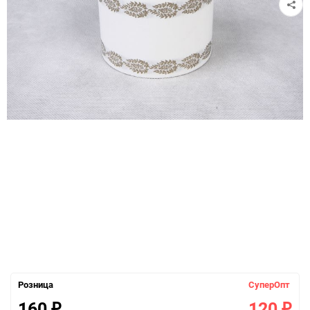
Розница
СуперОпт
160
120
₽
₽