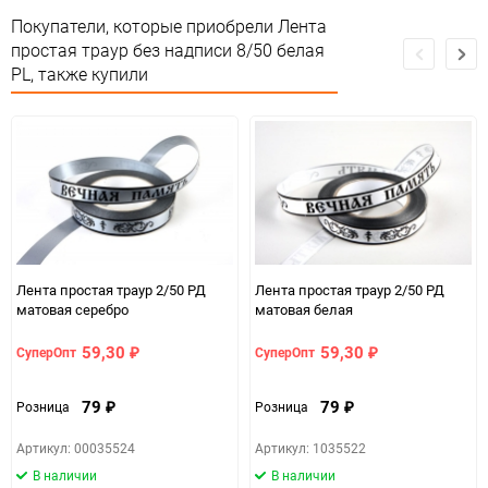
Покупатели, которые приобрели Лента
простая траур без надписи 8/50 белая
PL, также купили
Лента простая траур 2/50 РД
Лента простая траур 2/50 РД
матовая серебро
матовая белая
59,30
59,30
СуперОпт
СуперОпт
₽
₽
79
79
Розница
Розница
₽
₽
Артикул: 00035524
Артикул: 1035522
В наличии
В наличии