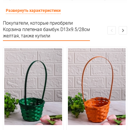
Страна изготовителя
КИТАЙ
Развернуть характеристики
Предназначение товара
Для декора
Покупатели, которые приобрели
Корзина плетеная бамбук D13x9.5/28см
Сертификация
Не подлежит сертификации
желтая, также купили
Сухое, проветриваемое
Особые условия
помещение
Минимальное количество
1
Количество в коробке
800
Единица измерения
шт
ЦветНоменклатуры
желтый