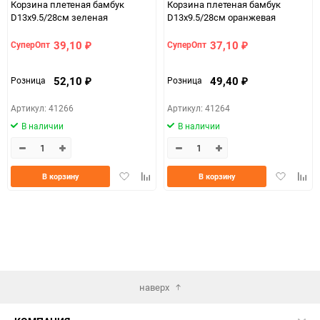
Корзина плетеная бамбук
Корзина плетеная бамбук
D13x9.5/28см зеленая
D13x9.5/28см оранжевая
39,10
37,10
СуперОпт
СуперОпт
₽
₽
52,10
49,40
Розница
Розница
₽
₽
Артикул: 41266
Артикул: 41264
В наличии
В наличии
Добавить
Добавить
Добавить
Доба
В корзину
В корзину
в
к
в
к
избранное
сравнению
избранно
срав
наверх