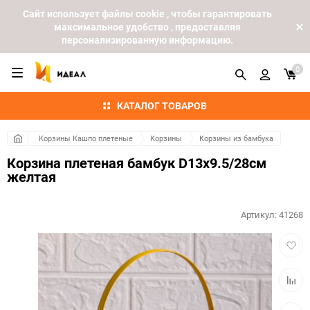
Cайт использует файлы cookie , чтобы гарантировать
максимальное удобство , предоставляя
персонализированную информацию.
0
КАТАЛОГ ТОВАРОВ
Корзины Кашпо плетеные
Корзины
Корзины из бамбука
Корзина плетеная бамбук D13x9.5/28см
желтая
Артикул:
41268
Добав
в
избра
Добав
к
сравн