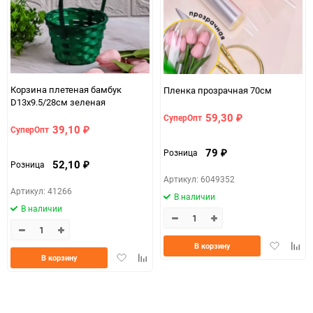
ЦветНоменклатуры
оранжевый
Корзина плетеная бамбук
Пленка прозрачная 70см
D13x9.5/28см зеленая
59,30
СуперОпт
₽
39,10
СуперОпт
₽
79
Розница
₽
52,10
Розница
₽
Артикул: 6049352
Артикул: 41266
В наличии
В наличии
Добавить
Доба
В корзину
Добавить
Добавить
в
к
В корзину
в
к
избранно
срав
избранное
сравнению