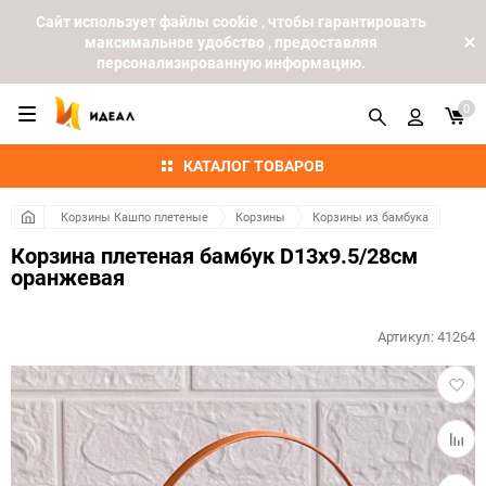
Cайт использует файлы cookie , чтобы гарантировать
максимальное удобство , предоставляя
персонализированную информацию.
0
КАТАЛОГ ТОВАРОВ
Корзины Кашпо плетеные
Корзины
Корзины из бамбука
Корзина плетеная бамбук D13x9.5/28см
оранжевая
Артикул:
41264
Добав
в
избра
Добав
к
сравн