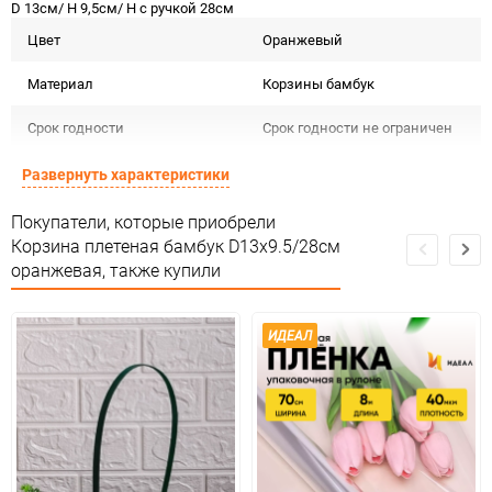
D 13см/ H 9,5см/ H с ручкой 28см
Цвет
Оранжевый
Материал
Корзины бамбук
Срок годности
Срок годности не ограничен
Страна изготовителя
КИТАЙ
Развернуть характеристики
Предназначение товара
Для декора
Покупатели, которые приобрели
Корзина плетеная бамбук D13x9.5/28см
Сертификация
Не подлежит сертификации
оранжевая, также купили
Сухое, проветриваемое
Особые условия
помещение
ИДЕАЛ
Минимальное количество
1
Количество в коробке
800
Единица измерения
шт