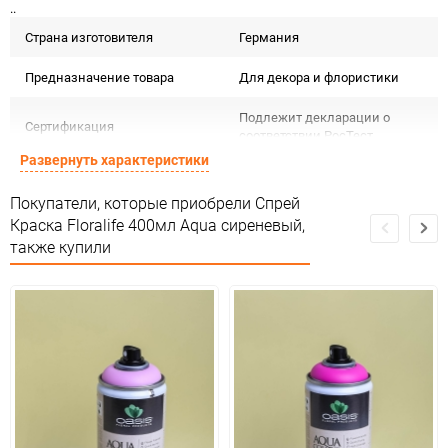
..
Страна изготовителя
Германия
Предназначение товара
Для декора и флористики
Подлежит декларации о
Сертификация
соответствии РосТест
Развернуть характеристики
Особые условия
Темп. хранения: -20 до +35 С .
Покупатели, которые приобрели Спрей
Минимальное количество
1
Краска Floralife 400мл Aqua сиреневый,
также купили
Количество в коробке
6
Единица измерения
шт