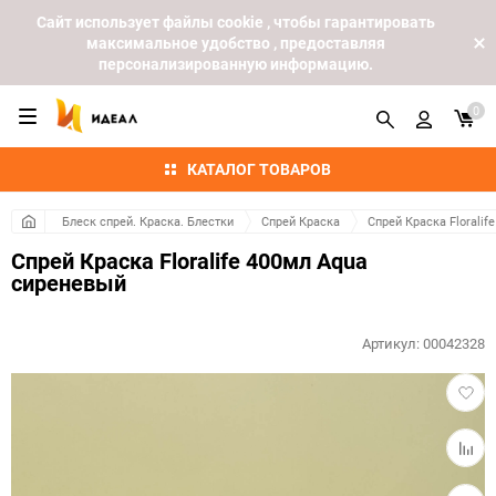
Cайт использует файлы cookie , чтобы гарантировать
максимальное удобство , предоставляя
персонализированную информацию.
0
КАТАЛОГ ТОВАРОВ
Блеск спрей. Краска. Блестки
Спрей Краска
Спрей Краска Floralife
Спрей Краска Floralife 400мл Aqua
сиреневый
Артикул:
00042328
Добав
в
избра
Добав
к
сравн