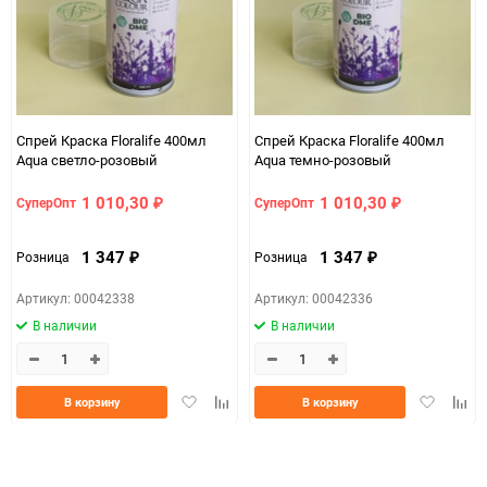
Спрей Краска Floralife 400мл
Спрей Краска Floralife 400мл
Aqua светло-розовый
Aqua темно-розовый
1 010,30
1 010,30
СуперОпт
СуперОпт
₽
₽
1 347
1 347
Розница
Розница
₽
₽
Артикул: 00042338
Артикул: 00042336
В наличии
В наличии
Добавить
Добавить
Добавить
Доба
В корзину
В корзину
в
к
в
к
избранное
сравнению
избранно
срав