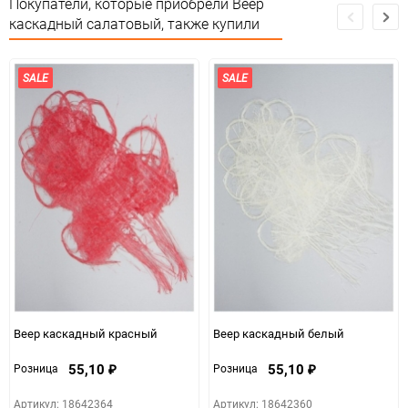
Покупатели, которые приобрели Веер
каскадный салатовый, также купили
Минимальное количество
1
Количество в коробке
1
SALE
SALE
Единица измерения
шт
Веер каскадный красный
Веер каскадный белый
55,10
55,10
Розница
Розница
₽
₽
Артикул: 18642364
Артикул: 18642360