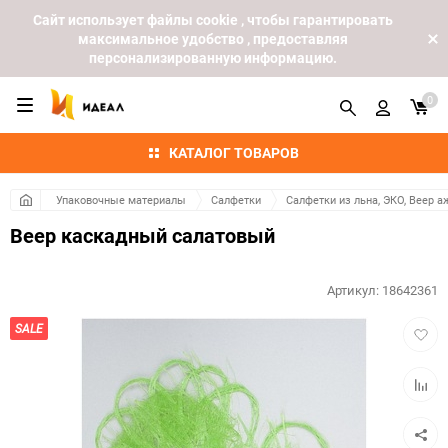
Cайт использует файлы cookie , чтобы гарантировать
максимальное удобство , предоставляя
персонализированную информацию.
0
КАТАЛОГ ТОВАРОВ
Упаковочные материалы
Салфетки
Салфетки из льна, ЭКО, Веер а
Веер каскадный салатовый
Артикул:
18642361
Добав
SALE
в
избра
Добав
к
сравн