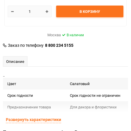
В КОРЗИНУ
Москва
В наличии
Заказ по телефону
8 800 234 5155
Описание
..
Цвет
Салатовый
Срок годности
Срок годности не ограничен
Предназначение товара
Для декора и флористики
Сертификация
Не подлежит сертификации
Развернуть характеристики
Особые условия
Особых условий не требует