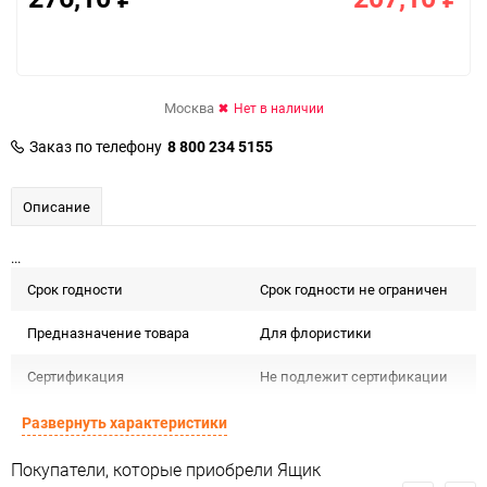
Москва
Нет в наличии
Заказ по телефону
8 800 234 5155
Описание
...
Срок годности
Срок годности не ограничен
Предназначение товара
Для флористики
Сертификация
Не подлежит сертификации
Сухое, проветриваемое
Развернуть характеристики
Особые условия
помещение
Покупатели, которые приобрели Ящик
Минимальное количество
1