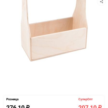
Розница
СуперОпт
276,10
207,10
₽
₽