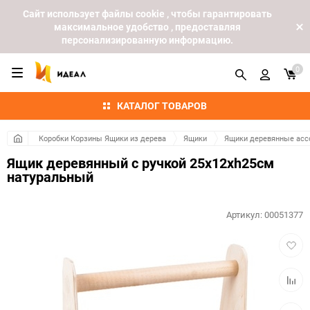
Cайт использует файлы cookie , чтобы гарантировать
максимальное удобство , предоставляя
персонализированную информацию.
0
КАТАЛОГ ТОВАРОВ
Коробки Корзины Ящики из дерева
Ящики
Ящики деревянные асс
Ящик деревянный с ручкой 25х12хh25см
натуральный
Артикул:
00051377
Добав
в
избра
Добав
к
сравн