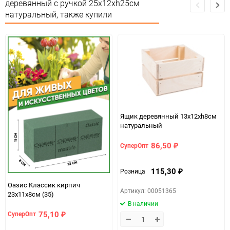
деревянный с ручкой 25х12хh25см
натуральный, также купили
Количество в коробке
10
Единица измерения
шт
Ящик деревянный 13х12хh8см
натуральный
86,50
СуперОпт
₽
115,30
Розница
₽
Оазис Классик кирпич
Артикул: 00051365
23х11х8см (35)
В наличии
75,10
СуперОпт
₽