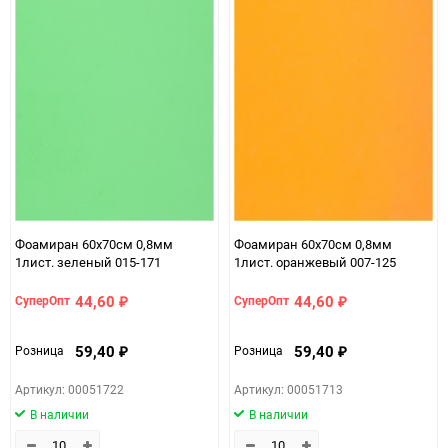
Минимальное количество
10
Количество в коробке
200
Единица измерения
шт
Фоамиран 60х70см 0,8мм
Фоамиран 60х70см 0,8мм
1лист. зеленый 015-171
1лист. оранжевый 007-125
44,60
44,60
СуперОпт
СуперОпт
₽
₽
59,40
59,40
Розница
Розница
₽
₽
Артикул: 00051722
Артикул: 00051713
В наличии
В наличии