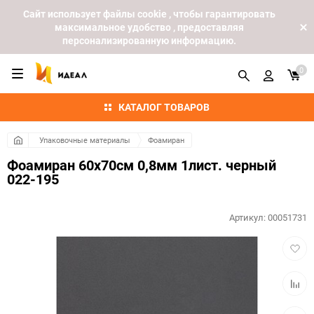
Cайт использует файлы cookie , чтобы гарантировать
максимальное удобство , предоставляя
персонализированную информацию.
0
КАТАЛОГ ТОВАРОВ
Упаковочные материалы
Фоамиран
Фоамиран 60х70см 0,8мм 1лист. черный
022-195
Артикул:
00051731
Добав
в
избра
Добав
к
сравн