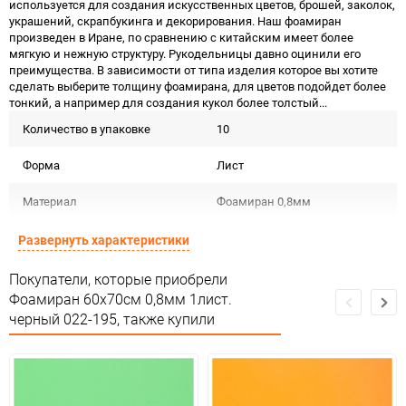
используется для создания искусственных цветов, брошей, заколок,
украшений, скрапбукинга и декорирования. Наш фоамиран
произведен в Иране, по сравнению с китайским имеет более
мягкую и нежную структуру. Рукодельницы давно оцинили его
преимущества. В зависимости от типа изделия которое вы хотите
сделать выберите толщину фоамирана, для цветов подойдет более
тонкий, а например для создания кукол более толстый...
Количество в упаковке
10
Форма
Лист
Материал
Фоамиран 0,8мм
Срок годности
Срок годности не ограничен
Развернуть характеристики
Страна изготовителя
Иран
Покупатели, которые приобрели
Фоамиран 60х70см 0,8мм 1лист.
Предназначение товара
Для декора
черный 022-195, также купили
Сертификация
Не подлежит сертификации
Особые условия
Особых условий не требует