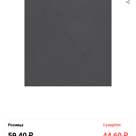
Розница
СуперОпт
59,40
44,60
₽
₽